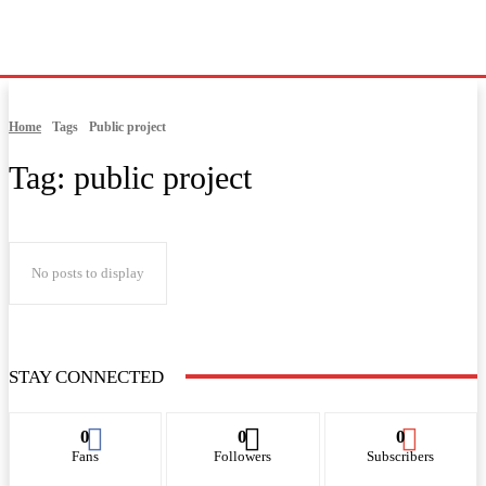
Home
Tags
Public project
Tag:
public project
No posts to display
STAY CONNECTED
0
0
0
Fans
Followers
Subscribers