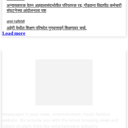
अन्यायकारक वेतन अहवालासंदर्भातील परिपत्रक रद्द; गोंडवाना विद्यापीठ कर्मचारी
संघटनेच्या आंदोलनाला यश
आपलं गडचिरोली
अहेरी येथील शिक्षण परिषदेत गुणवत्तापूर्ण शिक्षणावर चर्चा.
Load more
Newspaper is your news, entertainment, music fashion
website. We provide you with the latest breaking news and
videos straight from the entertainment industry.