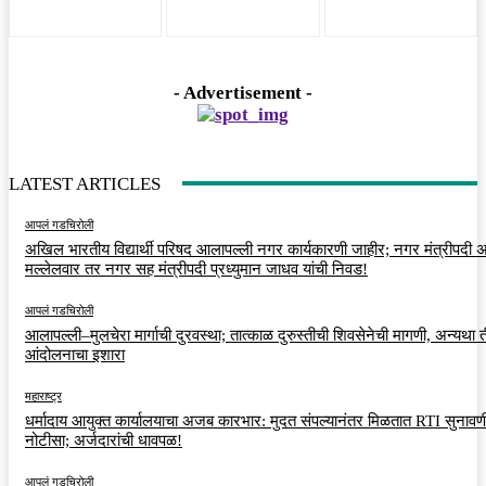
- Advertisement -
LATEST ARTICLES
आपलं गडचिरोली
अखिल भारतीय विद्यार्थी परिषद आलापल्ली नगर कार्यकारणी जाहीर; नगर मंत्रीपदी अर
मल्लेलवार तर नगर सह मंत्रीपदी प्रध्युमान जाधव यांची निवड!
आपलं गडचिरोली
आलापल्ली–मुलचेरा मार्गाची दुरवस्था; तात्काळ दुरुस्तीची शिवसेनेची मागणी, अन्यथा त
आंदोलनाचा इशारा
महाराष्ट्र
धर्मादाय आयुक्त कार्यालयाचा अजब कारभार: मुदत संपल्यानंतर मिळतात RTI सुनावणी
नोटीसा; अर्जदारांची धावपळ!
आपलं गडचिरोली