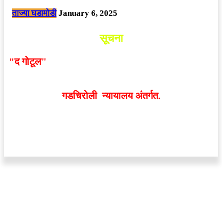
ताज्या घडामोडी
January 6, 2025
सूचना
"द गोटूल"
न्यूज नेटवर्कद्वारा प्रसिद्ध बातम्या आणि लेखामधून
व्यक्त झालेल्या मतांशी
संपादक मालक आणि प्रकाशक सहमत
असतीलच असे नाही
. अनावधानाने काही वाद निर्माण झाल्यास
गडचिरोली न्यायालय अंतर्गत.
वेबसाईट डिजाईन - 9421719953