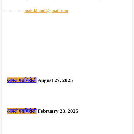
Contact us:
mak.khond@gmail.com
POPULAR POSTS
मोठी बातमी: कोपर्शी च्या जंगलात चकमकीत चार माओवाद्यांना कंठस्नान, 3महिलांचा
समावेश.
आपलं गडचिरोली
August 27, 2025
सार्वजनिक ठिकाणी महापुरुषांबद्दल अवमानजनक लिखाण करणा­या विकृतांस गडचिरोली
पोलीसांनी घेतले ताब्यात
आपलं गडचिरोली
February 23, 2025
नक्षलवाद्यांनी केलेल्या शक्तिशाली आयईडी च्या स्फोटात 9 जवान शहीद. ………
छत्तीसगड मधील बिजापूर जिल्ह्यातील घटना.