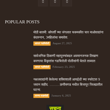
POPULAR POSTS
मोठी बातमी: कोपर्शी च्या जंगलात चकमकीत चार माओवाद्यांना
कंठस्नान, 3महिलांचा समावेश.
August 27, 2025
आपलं गडचिरोली
सार्वजनिक ठिकाणी महापुरुषांबद्दल अवमानजनक लिखाण
करणा­या विकृतांस गडचिरोली पोलीसांनी घेतले ताब्यात
February 23, 2025
आपलं गडचिरोली
नक्षलवाद्यांनी केलेल्या शक्तिशाली आयईडी च्या स्फोटात 9
जवान शहीद. ………छत्तीसगड मधील बिजापूर जिल्ह्यातील
घटना.
January 6, 2025
ताज्या घडामोडी
सूचना