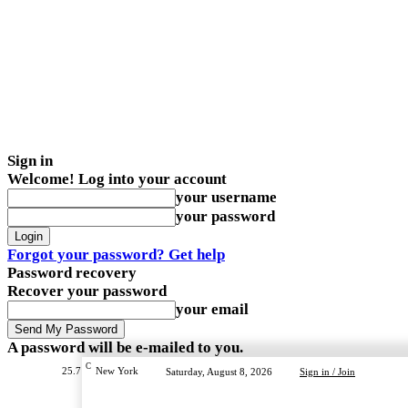
Sign in
Welcome! Log into your account
your username
your password
Forgot your password? Get help
Password recovery
Recover your password
your email
A password will be e-mailed to you.
C
25.7
New York
Saturday, August 8, 2026
Sign in / Join