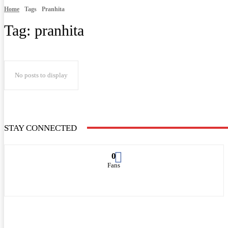
Home
Tags
Pranhita
Tag:
pranhita
No posts to display
STAY CONNECTED
0
Fans