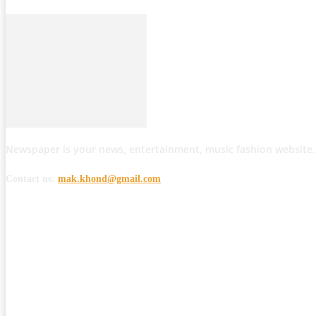
Newspaper is your news, entertainment, music fashion website.
Contact us:
mak.khond@gmail.com
POPULAR POSTS
मोठी बातमी: कोपर्शी च्या जंगलात चकमकीत चार माओवाद्यांना कंठस्नान, 3महिलांचा समावे