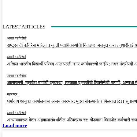
LATEST ARTICLES
आपलं गडचिरोली
राष्ट्रवादी काँग्रेस महिला व युवती पदाधिकाऱ्यांची निवडपक्ष मजबुत करा तनुश्रीताई
आपलं गडचिरोली
अखिल भारतीय विद्यार्थी परिषद आलापल्ली नगर कार्यकारणी जाहीर; नगर मंत्रीपदी अर
आपलं गडचिरोली
आलापल्ली–मुलचेरा मार्गाची दुरवस्था; तात्काळ दुरुस्तीची शिवसेनेची मागणी, अन्यथा
महाराष्ट्र
धर्मादाय आयुक्त कार्यालयाचा अजब कारभार: मुदत संपल्यानंतर मिळतात RTI सुनावणी
आपलं गडचिरोली
अन्यायकारक वेतन अहवालासंदर्भातील परिपत्रक रद्द; गोंडवाना विद्यापीठ कर्मचारी स
Load more