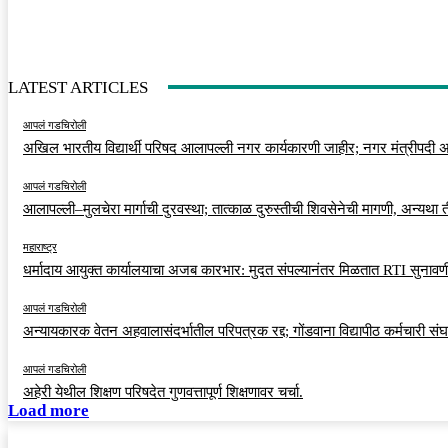
LATEST ARTICLES
आपलं गडचिरोली
अखिल भारतीय विद्यार्थी परिषद आलापल्ली नगर कार्यकारणी जाहीर; नगर मंत्रीपदी अर
आपलं गडचिरोली
आलापल्ली–मुलचेरा मार्गाची दुरवस्था; तात्काळ दुरुस्तीची शिवसेनेची मागणी, अन्यथा
महाराष्ट्र
धर्मादाय आयुक्त कार्यालयाचा अजब कारभार: मुदत संपल्यानंतर मिळतात RTI सुनावणी
आपलं गडचिरोली
अन्यायकारक वेतन अहवालासंदर्भातील परिपत्रक रद्द; गोंडवाना विद्यापीठ कर्मचारी स
आपलं गडचिरोली
अहेरी येथील शिक्षण परिषदेत गुणवत्तापूर्ण शिक्षणावर चर्चा.
Load more