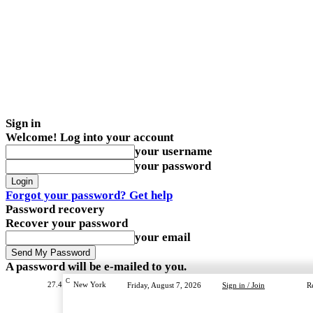
Sign in
Welcome! Log into your account
your username
your password
Forgot your password? Get help
Password recovery
Recover your password
your email
A password will be e-mailed to you.
C
27.4
New York
Friday, August 7, 2026
Sign in / Join
R