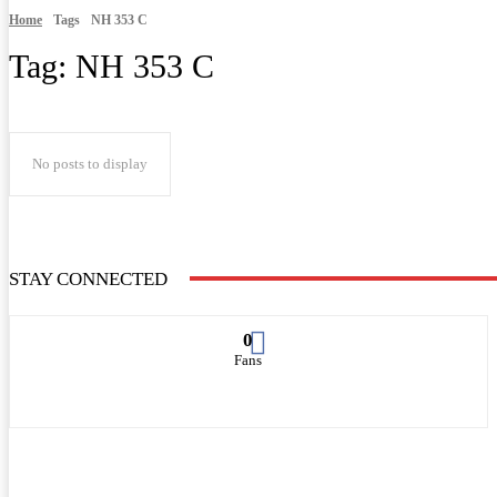
Home
Tags
NH 353 C
Tag:
NH 353 C
No posts to display
STAY CONNECTED
0
Fans