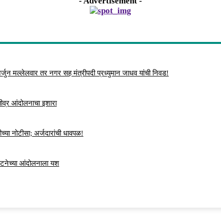
- Advertisement -
्जुन मल्लेलवार तर नगर सह मंत्रीपदी प्रध्युमान जाधव यांची निवड!
 तीव्र आंदोलनाचा इशारा
च्या नोटीसा; अर्जदारांची धावपळ!
ंघटनेच्या आंदोलनाला यश