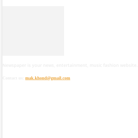
Newspaper is your news, entertainment, music fashion website.
Contact us:
mak.khond@gmail.com
POPULAR POSTS
मोठी बातमी: कोपर्शी च्या जंगलात चकमकीत चार माओवाद्यांना कंठस्नान, 3महिलांचा समावे