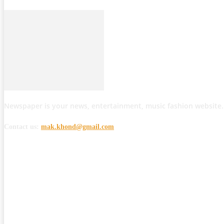
Newspaper is your news, entertainment, music fashion website.
Contact us:
mak.khond@gmail.com
POPULAR POSTS
मोठी बातमी: कोपर्शी च्या जंगलात चकमकीत चार माओवाद्यांना कंठस्नान, 3महिलांचा समावे