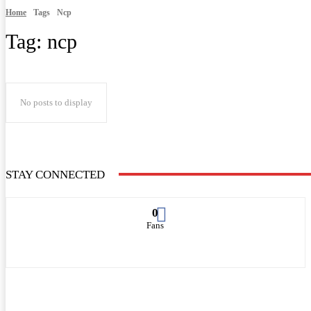
Home
Tags
Ncp
Tag:
ncp
No posts to display
STAY CONNECTED
0
Fans