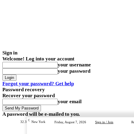
Sign in
Welcome! Log into your account
your username
your password
Forgot your password? Get help
Password recovery
Recover your password
your email
A password will be e-mailed to you.
C
32.3
New York
Friday, August 7, 2026
Sign in / Join
R