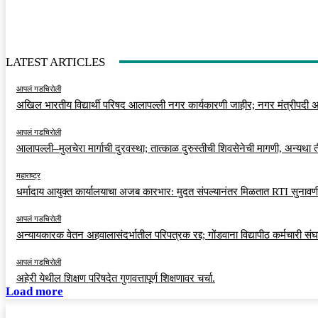
LATEST ARTICLES
आपलं गडचिरोली
अखिल भारतीय विद्यार्थी परिषद आलापल्ली नगर कार्यकारणी जाहीर; नगर मंत्रीपदी अर
आपलं गडचिरोली
आलापल्ली–मुलचेरा मार्गाची दुरवस्था; तात्काळ दुरुस्तीची शिवसेनेची मागणी, अन्यथा
महाराष्ट्र
धर्मादाय आयुक्त कार्यालयाचा अजब कारभार: मुदत संपल्यानंतर मिळतात RTI सुनावणी
आपलं गडचिरोली
अन्यायकारक वेतन अहवालासंदर्भातील परिपत्रक रद्द; गोंडवाना विद्यापीठ कर्मचारी स
आपलं गडचिरोली
अहेरी येथील शिक्षण परिषदेत गुणवत्तापूर्ण शिक्षणावर चर्चा.
Load more