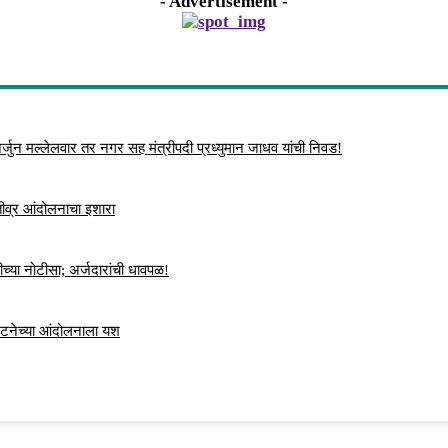
- Advertisement -
्जुन मल्लेलवार तर नगर सह मंत्रीपदी प्रध्युमान जाधव यांची निवड!
 तीव्र आंदोलनाचा इशारा
च्या नोटीसा; अर्जदारांची धावपळ!
ंघटनेच्या आंदोलनाला यश