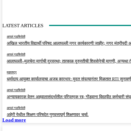
LATEST ARTICLES
आपलं गडचिरोली
अखिल भारतीय विद्यार्थी परिषद आलापल्ली नगर कार्यकारणी जाहीर; नगर मंत्रीपदी अर
आपलं गडचिरोली
आलापल्ली–मुलचेरा मार्गाची दुरवस्था; तात्काळ दुरुस्तीची शिवसेनेची मागणी, अन्यथा
महाराष्ट्र
धर्मादाय आयुक्त कार्यालयाचा अजब कारभार: मुदत संपल्यानंतर मिळतात RTI सुनावणी
आपलं गडचिरोली
अन्यायकारक वेतन अहवालासंदर्भातील परिपत्रक रद्द; गोंडवाना विद्यापीठ कर्मचारी स
आपलं गडचिरोली
अहेरी येथील शिक्षण परिषदेत गुणवत्तापूर्ण शिक्षणावर चर्चा.
Load more