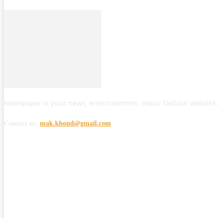
Newspaper is your news, entertainment, music fashion website.
Contact us:
mak.khond@gmail.com
POPULAR POSTS
मोठी बातमी: कोपर्शी च्या जंगलात चकमकीत चार माओवाद्यांना कंठस्नान, 3महिलांचा समावे