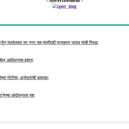
- Advertisement -
्जुन मल्लेलवार तर नगर सह मंत्रीपदी प्रध्युमान जाधव यांची निवड!
 तीव्र आंदोलनाचा इशारा
च्या नोटीसा; अर्जदारांची धावपळ!
ंघटनेच्या आंदोलनाला यश