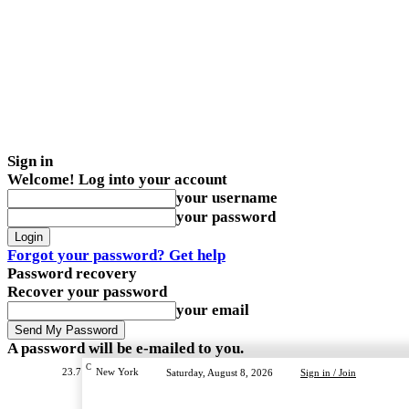
Sign in
Welcome! Log into your account
your username
your password
Forgot your password? Get help
Password recovery
Recover your password
your email
A password will be e-mailed to you.
C
23.7
New York
Saturday, August 8, 2026
Sign in / Join