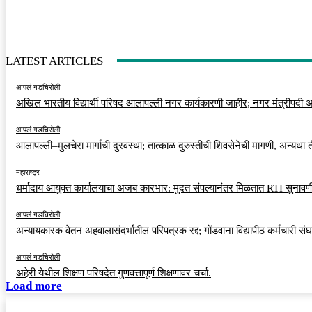
LATEST ARTICLES
आपलं गडचिरोली
अखिल भारतीय विद्यार्थी परिषद आलापल्ली नगर कार्यकारणी जाहीर; नगर मंत्रीपदी अर
आपलं गडचिरोली
आलापल्ली–मुलचेरा मार्गाची दुरवस्था; तात्काळ दुरुस्तीची शिवसेनेची मागणी, अन्यथा
महाराष्ट्र
धर्मादाय आयुक्त कार्यालयाचा अजब कारभार: मुदत संपल्यानंतर मिळतात RTI सुनावणी
आपलं गडचिरोली
अन्यायकारक वेतन अहवालासंदर्भातील परिपत्रक रद्द; गोंडवाना विद्यापीठ कर्मचारी स
आपलं गडचिरोली
अहेरी येथील शिक्षण परिषदेत गुणवत्तापूर्ण शिक्षणावर चर्चा.
Load more