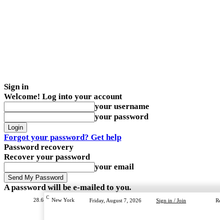
Sign in
Welcome! Log into your account
your username
your password
Forgot your password? Get help
Password recovery
Recover your password
your email
A password will be e-mailed to you.
C
28.6
New York
Friday, August 7, 2026
Sign in / Join
R