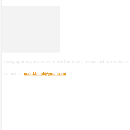
Newspaper is your news, entertainment, music fashion website.
Contact us:
mak.khond@gmail.com
POPULAR POSTS
मोठी बातमी: कोपर्शी च्या जंगलात चकमकीत चार माओवाद्यांना कंठस्नान, 3महिलांचा समावे