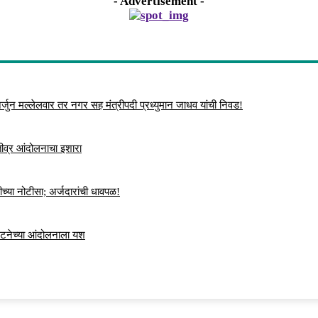
- Advertisement -
्जुन मल्लेलवार तर नगर सह मंत्रीपदी प्रध्युमान जाधव यांची निवड!
 तीव्र आंदोलनाचा इशारा
च्या नोटीसा; अर्जदारांची धावपळ!
ंघटनेच्या आंदोलनाला यश