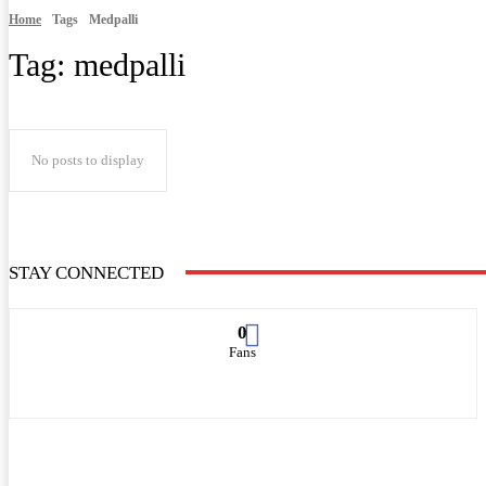
Home
Tags
Medpalli
Tag:
medpalli
No posts to display
STAY CONNECTED
0
Fans