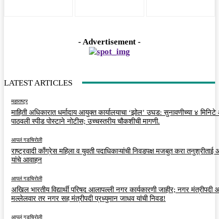
- Advertisement -
LATEST ARTICLES
महाराष्ट्र
माहिती अधिकारात धर्मादाय आयुक्त कार्यालयाचा ‘झोल’ उघड: सुनावणीच्या ४ मिनिट
पाठवली स्पीड पोस्टाने नोटीस; उच्चस्तरीय चौकशीची मागणी.
आपलं गडचिरोली
राष्ट्रवादी काँग्रेस महिला व युवती पदाधिकाऱ्यांची निवडपक्ष मजबुत करा तनुश्रीताई
यांचे आवाहन
आपलं गडचिरोली
अखिल भारतीय विद्यार्थी परिषद आलापल्ली नगर कार्यकारणी जाहीर; नगर मंत्रीपदी अर
मल्लेलवार तर नगर सह मंत्रीपदी प्रध्युमान जाधव यांची निवड!
आपलं गडचिरोली