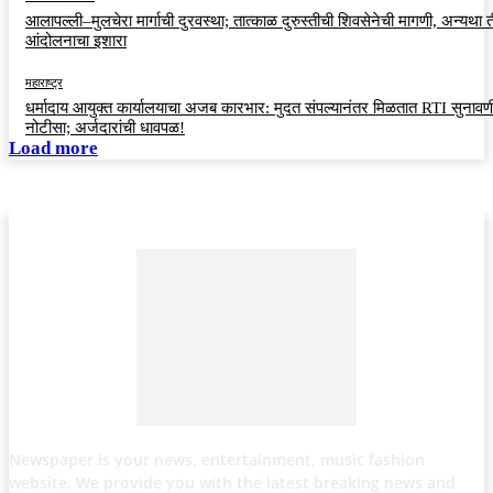
आलापल्ली–मुलचेरा मार्गाची दुरवस्था; तात्काळ दुरुस्तीची शिवसेनेची मागणी, अन्यथा त
आंदोलनाचा इशारा
महाराष्ट्र
धर्मादाय आयुक्त कार्यालयाचा अजब कारभार: मुदत संपल्यानंतर मिळतात RTI सुनावणी
नोटीसा; अर्जदारांची धावपळ!
Load more
Newspaper is your news, entertainment, music fashion
website. We provide you with the latest breaking news and