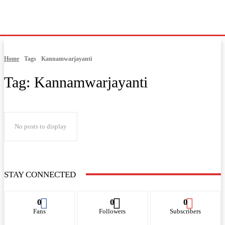
Home
Tags
Kannamwarjayanti
Tag:
Kannamwarjayanti
No posts to display
STAY CONNECTED
0
0
0
Fans
Followers
Subscribers