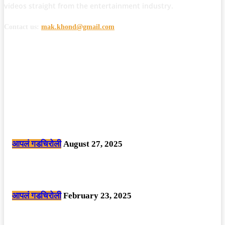
videos straight from the entertainment industry.
Contact us:
mak.khond@gmail.com
POPULAR POSTS
मोठी बातमी: कोपर्शी च्या जंगलात चकमकीत चार माओवाद्यांना कंठस्नान, 3महिलांचा
समावेश.
आपलं गडचिरोली
August 27, 2025
सार्वजनिक ठिकाणी महापुरुषांबद्दल अवमानजनक लिखाण करणा­या विकृतांस गडचिरोली
पोलीसांनी घेतले ताब्यात
आपलं गडचिरोली
February 23, 2025
नक्षलवाद्यांनी केलेल्या शक्तिशाली आयईडी च्या स्फोटात 9 जवान शहीद. ………