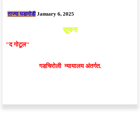
छत्तीसगड मधील बिजापूर जिल्ह्यातील घटना.
ताज्या घडामोडी
January 6, 2025
सूचना
"द गोटूल"
न्यूज नेटवर्कद्वारा प्रसिद्ध बातम्या आणि लेखामधून
व्यक्त झालेल्या मतांशी
संपादक मालक आणि प्रकाशक सहमत
असतीलच असे नाही
. अनावधानाने काही वाद निर्माण झाल्यास
गडचिरोली न्यायालय अंतर्गत.
वेबसाईट डिजाईन - 9421719953