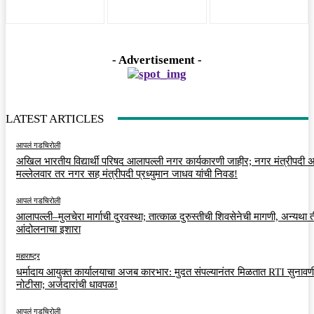
- Advertisement -
LATEST ARTICLES
आपलं गडचिरोली
अखिल भारतीय विद्यार्थी परिषद आलापल्ली नगर कार्यकारणी जाहीर; नगर मंत्रीपदी अर
मल्लेलवार तर नगर सह मंत्रीपदी प्रध्युमान जाधव यांची निवड!
आपलं गडचिरोली
आलापल्ली–मुलचेरा मार्गाची दुरवस्था; तात्काळ दुरुस्तीची शिवसेनेची मागणी, अन्यथा त
आंदोलनाचा इशारा
महाराष्ट्र
धर्मादाय आयुक्त कार्यालयाचा अजब कारभार: मुदत संपल्यानंतर मिळतात RTI सुनावणी
नोटीसा; अर्जदारांची धावपळ!
आपलं गडचिरोली