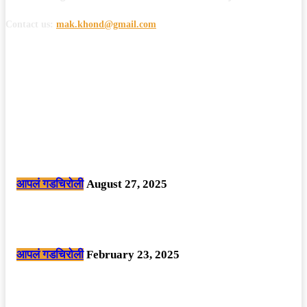
Contact us:
mak.khond@gmail.com
POPULAR POSTS
मोठी बातमी: कोपर्शी च्या जंगलात चकमकीत चार माओवाद्यांना कंठस्नान, 3महिलांचा
समावेश.
आपलं गडचिरोली
August 27, 2025
सार्वजनिक ठिकाणी महापुरुषांबद्दल अवमानजनक लिखाण करणा­या विकृतांस गडचिरोली
पोलीसांनी घेतले ताब्यात
आपलं गडचिरोली
February 23, 2025
नक्षलवाद्यांनी केलेल्या शक्तिशाली आयईडी च्या स्फोटात 9 जवान शहीद. ………
छत्तीसगड मधील बिजापूर जिल्ह्यातील घटना.