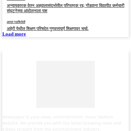
अन्यायकारक वेतन अहवालासंदर्भातील परिपत्रक रद्द; गोंडवाना विद्यापीठ कर्मचारी
संघटनेच्या आंदोलनाला यश
आपलं गडचिरोली
अहेरी येथील शिक्षण परिषदेत गुणवत्तापूर्ण शिक्षणावर चर्चा.
Load more
Newspaper is your news, entertainment, music fashion
website. We provide you with the latest breaking news and
videos straight from the entertainment industry.