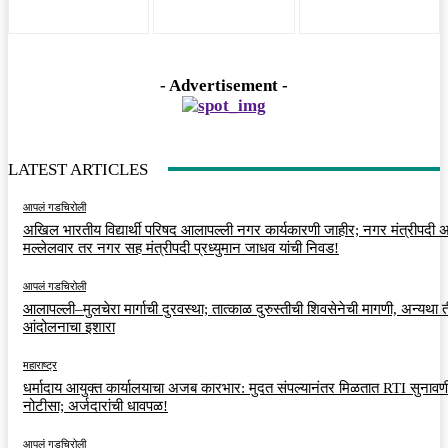
- Advertisement -
LATEST ARTICLES
आपलं गडचिरोली
अखिल भारतीय विद्यार्थी परिषद आलापल्ली नगर कार्यकारणी जाहीर; नगर मंत्रीपदी अर
मल्लेलवार तर नगर सह मंत्रीपदी प्रध्युमान जाधव यांची निवड!
आपलं गडचिरोली
आलापल्ली–मुलचेरा मार्गाची दुरवस्था; तात्काळ दुरुस्तीची शिवसेनेची मागणी, अन्यथा त
आंदोलनाचा इशारा
महाराष्ट्र
धर्मादाय आयुक्त कार्यालयाचा अजब कारभार: मुदत संपल्यानंतर मिळतात RTI सुनावणी
नोटीसा; अर्जदारांची धावपळ!
आपलं गडचिरोली