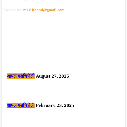
Contact us:
mak.khond@gmail.com
POPULAR POSTS
मोठी बातमी: कोपर्शी च्या जंगलात चकमकीत चार माओवाद्यांना कंठस्नान, 3महिलांचा
समावेश.
आपलं गडचिरोली
August 27, 2025
सार्वजनिक ठिकाणी महापुरुषांबद्दल अवमानजनक लिखाण करणा­या विकृतांस गडचिरोली
पोलीसांनी घेतले ताब्यात
आपलं गडचिरोली
February 23, 2025
नक्षलवाद्यांनी केलेल्या शक्तिशाली आयईडी च्या स्फोटात 9 जवान शहीद. ………
छत्तीसगड मधील बिजापूर जिल्ह्यातील घटना.