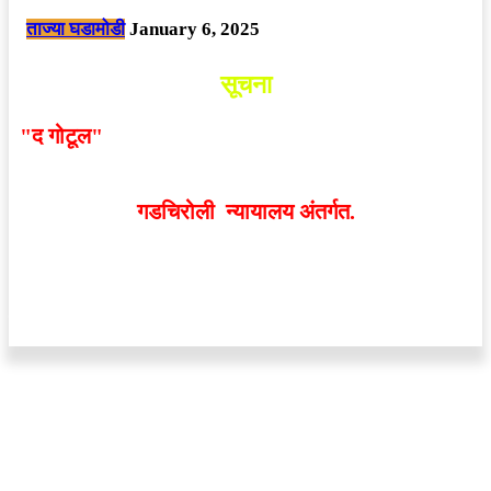
ताज्या घडामोडी
January 6, 2025
सूचना
"द गोटूल"
न्यूज नेटवर्कद्वारा प्रसिद्ध बातम्या आणि लेखामधून
व्यक्त झालेल्या मतांशी
संपादक मालक आणि प्रकाशक सहमत
असतीलच असे नाही
. अनावधानाने काही वाद निर्माण झाल्यास
गडचिरोली न्यायालय अंतर्गत.
वेबसाईट डिजाईन - 9421719953