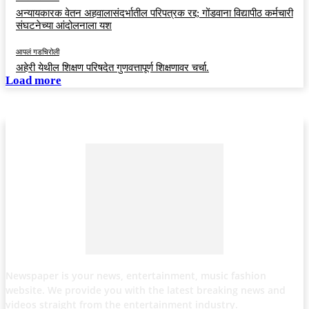
अन्यायकारक वेतन अहवालासंदर्भातील परिपत्रक रद्द; गोंडवाना विद्यापीठ कर्मचारी
संघटनेच्या आंदोलनाला यश
आपलं गडचिरोली
अहेरी येथील शिक्षण परिषदेत गुणवत्तापूर्ण शिक्षणावर चर्चा.
Load more
Newspaper is your news, entertainment, music fashion
website. We provide you with the latest breaking news and
videos straight from the entertainment industry.