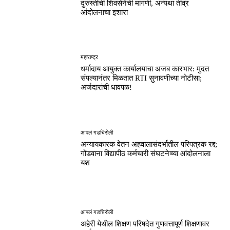
दुरुस्तीची शिवसेनेची मागणी, अन्यथा तीव्र
आंदोलनाचा इशारा
महाराष्ट्र
धर्मादाय आयुक्त कार्यालयाचा अजब कारभार: मुदत
संपल्यानंतर मिळतात RTI सुनावणीच्या नोटीसा;
अर्जदारांची धावपळ!
आपलं गडचिरोली
अन्यायकारक वेतन अहवालासंदर्भातील परिपत्रक रद्द;
गोंडवाना विद्यापीठ कर्मचारी संघटनेच्या आंदोलनाला
यश
आपलं गडचिरोली
अहेरी येथील शिक्षण परिषदेत गुणवत्तापूर्ण शिक्षणावर