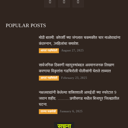
POPULAR POSTS
मोठी बातमी: कोपर्शी च्या जंगलात चकमकीत चार माओवाद्यांना
कंठस्नान, 3महिलांचा समावेश.
August 27, 2025
आपलं गडचिरोली
सार्वजनिक ठिकाणी महापुरुषांबद्दल अवमानजनक लिखाण
करणा­या विकृतांस गडचिरोली पोलीसांनी घेतले ताब्यात
February 23, 2025
आपलं गडचिरोली
नक्षलवाद्यांनी केलेल्या शक्तिशाली आयईडी च्या स्फोटात 9
जवान शहीद. ………छत्तीसगड मधील बिजापूर जिल्ह्यातील
घटना.
January 6, 2025
ताज्या घडामोडी
सूचना