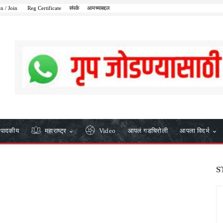
in / Join
Reg Certificate
संपर्क
आमच्याबद्दल
ंपादकीय
महाराष्ट्र
Video
आपलं गडचिरोली
आपला विदर्भ
S