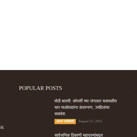
POPULAR POSTS
मोठी बातमी: कोपर्शी च्या जंगलात चकमकीत
चार माओवाद्यांना कंठस्नान, 3महिलांचा
समावेश.
August 27, 2025
आपलं गडचिरोली
ic
सार्वजनिक ठिकाणी महापुरुषांबद्दल