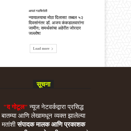
आपलं गडचिरोली
न्यायालयाचा मोठा दिलासा! तब्बल ५२
दिवसांनंतर डॉ. अजय कंकडालवारांना
जामीन; समर्थकांचा अहेरीत जोरदार
जल्लोष!
Load more
सूचना
"द गोटूल"
न्यूज नेटवर्कद्वारा प्रसिद्ध
बातम्या आणि लेखामधून व्यक्त झालेल्या
मतांशी
संपादक मालक आणि प्रकाशक