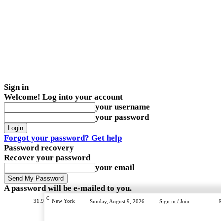
Sign in
Welcome! Log into your account
your username
your password
Forgot your password? Get help
Password recovery
Recover your password
your email
A password will be e-mailed to you.
C
31.9
New York
Sunday, August 9, 2026
Sign in / Join