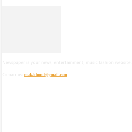
Newspaper is your news, entertainment, music fashion website.
Contact us:
mak.khond@gmail.com
POPULAR POSTS
मोठी बातमी: कोपर्शी च्या जंगलात चकमकीत चार माओवाद्यांना कंठस्नान, 3महिलांचा समावे