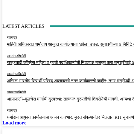
LATEST ARTICLES
महाराष्ट्र
माहिती अधिकारात धर्मादाय आयुक्त कार्यालयाचा ‘झोल’ उघड: सुनावणीच्या ४ मिनिटे
आपलं गडचिरोली
राष्ट्रवादी काँग्रेस महिला व युवती पदाधिकाऱ्यांची निवडपक्ष मजबुत करा तनुश्रीताई
आपलं गडचिरोली
अखिल भारतीय विद्यार्थी परिषद आलापल्ली नगर कार्यकारणी जाहीर; नगर मंत्रीपदी अर
आपलं गडचिरोली
आलापल्ली–मुलचेरा मार्गाची दुरवस्था; तात्काळ दुरुस्तीची शिवसेनेची मागणी, अन्यथा
महाराष्ट्र
धर्मादाय आयुक्त कार्यालयाचा अजब कारभार: मुदत संपल्यानंतर मिळतात RTI सुनावणी
Load more