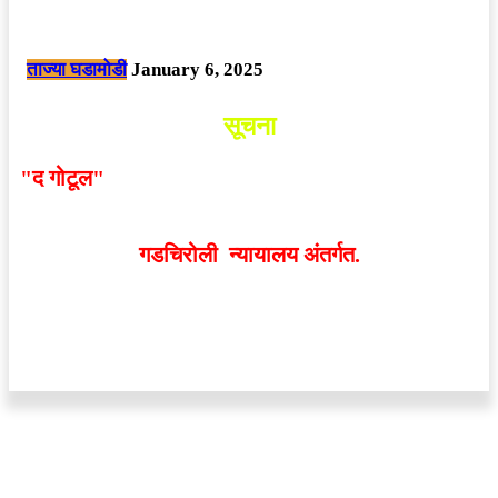
नक्षलवाद्यांनी केलेल्या शक्तिशाली आयईडी च्या स्फोटात 9 जवान शहीद. ………
छत्तीसगड मधील बिजापूर जिल्ह्यातील घटना.
ताज्या घडामोडी
January 6, 2025
सूचना
"द गोटूल"
न्यूज नेटवर्कद्वारा प्रसिद्ध बातम्या आणि लेखामधून
व्यक्त झालेल्या मतांशी
संपादक मालक आणि प्रकाशक सहमत
असतीलच असे नाही
. अनावधानाने काही वाद निर्माण झाल्यास
गडचिरोली न्यायालय अंतर्गत.
वेबसाईट डिजाईन - 9421719953