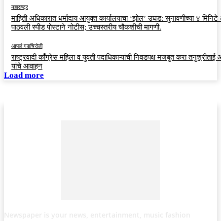
महाराष्ट्र
माहिती अधिकारात धर्मादाय आयुक्त कार्यालयाचा ‘झोल’ उघड: सुनावणीच्या ४ मिनिट
पाठवली स्पीड पोस्टाने नोटीस; उच्चस्तरीय चौकशीची मागणी.
आपलं गडचिरोली
राष्ट्रवादी काँग्रेस महिला व युवती पदाधिकाऱ्यांची निवडपक्ष मजबुत करा तनुश्रीताई
यांचे आवाहन
Load more
Newspaper is your news, entertainment, music fashion