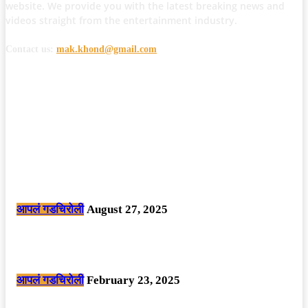
website. We provide you with the latest breaking news and
videos straight from the entertainment industry.
Contact us:
mak.khond@gmail.com
POPULAR POSTS
मोठी बातमी: कोपर्शी च्या जंगलात चकमकीत चार माओवाद्यांना कंठस्नान, 3महिलांचा
समावेश.
आपलं गडचिरोली
August 27, 2025
सार्वजनिक ठिकाणी महापुरुषांबद्दल अवमानजनक लिखाण करणा­या विकृतांस गडचिरोली
पोलीसांनी घेतले ताब्यात
आपलं गडचिरोली
February 23, 2025