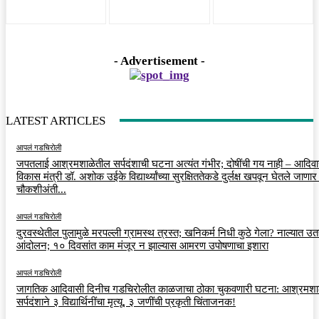
- Advertisement -
LATEST ARTICLES
आपलं गडचिरोली
जपतलाई आश्रमशाळेतील सर्पदंशाची घटना अत्यंत गंभीर; दोषींची गय नाही – आदिव
विकास मंत्री डॉ. अशोक उईके विद्यार्थ्यांच्या सुरक्षिततेकडे दुर्लक्ष खपवून घेतले जाणार
चौकशीअंती...
आपलं गडचिरोली
दुरवस्थेतील पुलामुळे मरपल्ली ग्रामस्थ त्रस्त; खनिकर्म निधी कुठे गेला? नाल्यात उ
आंदोलन; १० दिवसांत काम मंजूर न झाल्यास आमरण उपोषणाचा इशारा
आपलं गडचिरोली
जागतिक आदिवासी दिनीच गडचिरोलीत काळजाचा ठोका चुकवणारी घटना: आश्रमशा
सर्पदंशाने ३ विद्यार्थिनींचा मृत्यू, ३ जणींची प्रकृती चिंताजनक!