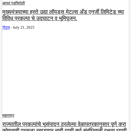
आपलं गडचिरोली
मुख्यमंत्र्याच्या हस्ते उद्या लॉयड्स मेटल्स अँड एनर्जी लिमिटेड च्या
विविध प्रकल्पा चे उदघाटन व भूमिपूजन.
गोटूल
-
July 21, 2025
महाराष्ट्र
राज्यातील प्रकल्पांचे भूसंपादन ठरलेल्या वेळापत्रकानुसार पूर्ण करा
कोणताही प्रकल्प रखडणार नाही याची सर्व संबंधितानी दक्षता घ्यावी