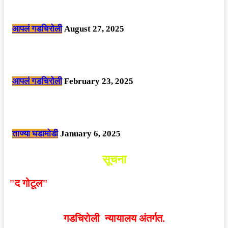
मोठी बातमी: कोपर्शी च्या जंगलात चकमकीत चार माओवाद्यांना कंठस्नान, 3महिलांचा
समावेश.
आपलं गडचिरोली
August 27, 2025
सार्वजनिक ठिकाणी महापुरुषांबद्दल अवमानजनक लिखाण करणा­या विकृतांस गडचिरोली
पोलीसांनी घेतले ताब्यात
आपलं गडचिरोली
February 23, 2025
नक्षलवाद्यांनी केलेल्या शक्तिशाली आयईडी च्या स्फोटात 9 जवान शहीद. ………
छत्तीसगड मधील बिजापूर जिल्ह्यातील घटना.
ताज्या घडामोडी
January 6, 2025
सूचना
"द गोटूल"
न्यूज नेटवर्कद्वारा प्रसिद्ध बातम्या आणि लेखामधून
व्यक्त झालेल्या मतांशी
संपादक मालक आणि प्रकाशक सहमत
असतीलच असे नाही
. अनावधानाने काही वाद निर्माण झाल्यास
गडचिरोली न्यायालय अंतर्गत.