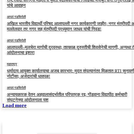
यांचे आवाहन
आपलं गडचिरोली
अखिल भारतीय विद्यार्थी परिषद आलापल्ली नगर कार्यकारणी जाहीर; नगर मंत्रीपदी अर
मल्लेलवार तर नगर सह मंत्रीपदी प्रध्युमान जाधव यांची निवड!
आपलं गडचिरोली
आलापल्ली–मुलचेरा मार्गाची दुरवस्था; तात्काळ दुरुस्तीची शिवसेनेची मागणी, अन्यथा त
आंदोलनाचा इशारा
महाराष्ट्र
धर्मादाय आयुक्त कार्यालयाचा अजब कारभार: मुदत संपल्यानंतर मिळतात RTI सुनावणी
नोटीसा; अर्जदारांची धावपळ!
आपलं गडचिरोली
अन्यायकारक वेतन अहवालासंदर्भातील परिपत्रक रद्द; गोंडवाना विद्यापीठ कर्मचारी
संघटनेच्या आंदोलनाला यश
Load more