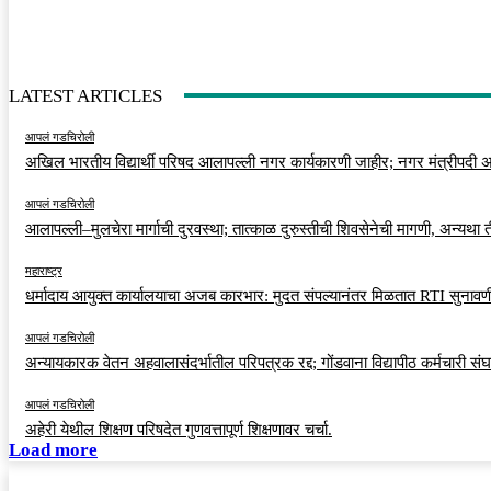
LATEST ARTICLES
आपलं गडचिरोली
अखिल भारतीय विद्यार्थी परिषद आलापल्ली नगर कार्यकारणी जाहीर; नगर मंत्रीपदी अर
आपलं गडचिरोली
आलापल्ली–मुलचेरा मार्गाची दुरवस्था; तात्काळ दुरुस्तीची शिवसेनेची मागणी, अन्यथा
महाराष्ट्र
धर्मादाय आयुक्त कार्यालयाचा अजब कारभार: मुदत संपल्यानंतर मिळतात RTI सुनावणी
आपलं गडचिरोली
अन्यायकारक वेतन अहवालासंदर्भातील परिपत्रक रद्द; गोंडवाना विद्यापीठ कर्मचारी स
आपलं गडचिरोली
अहेरी येथील शिक्षण परिषदेत गुणवत्तापूर्ण शिक्षणावर चर्चा.
Load more