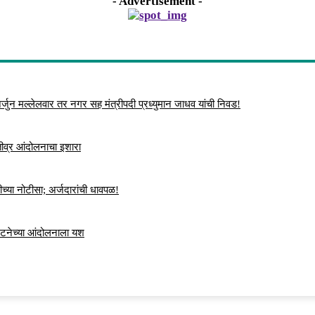
- Advertisement -
्जुन मल्लेलवार तर नगर सह मंत्रीपदी प्रध्युमान जाधव यांची निवड!
 तीव्र आंदोलनाचा इशारा
च्या नोटीसा; अर्जदारांची धावपळ!
ंघटनेच्या आंदोलनाला यश