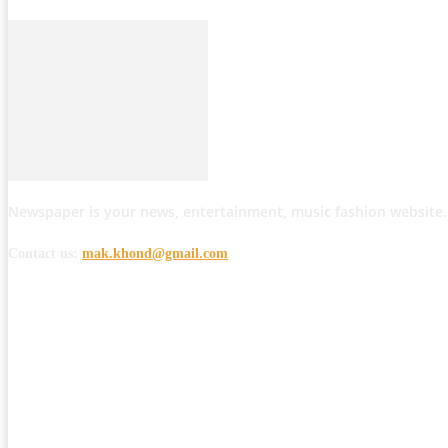
Newspaper is your news, entertainment, music fashion website.
Contact us:
mak.khond@gmail.com
POPULAR POSTS
मोठी बातमी: कोपर्शी च्या जंगलात चकमकीत चार माओवाद्यांना कंठस्नान, 3महिलांचा समावे