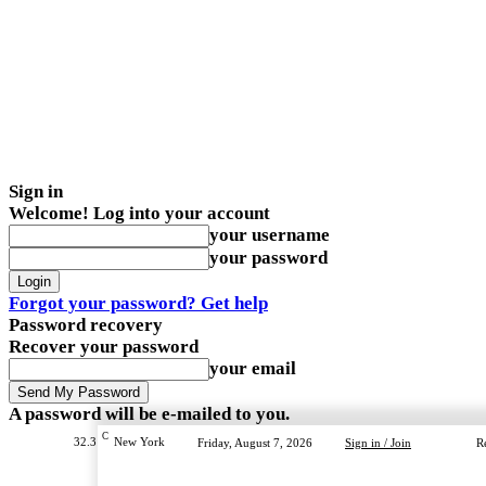
Sign in
Welcome! Log into your account
your username
your password
Forgot your password? Get help
Password recovery
Recover your password
your email
A password will be e-mailed to you.
C
32.3
New York
Friday, August 7, 2026
Sign in / Join
R