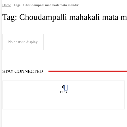
Home
Tags
Choudampalli mahakali mata mandir
Tag:
Choudampalli mahakali mata m
No posts to display
STAY CONNECTED
0
Fans