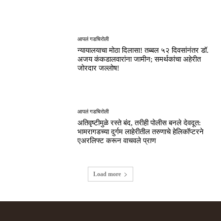
आपलं गडचिरोली
न्यायालयाचा मोठा दिलासा! तब्बल ५२ दिवसांनंतर डॉ.
अजय कंकडालवारांना जामीन; समर्थकांचा अहेरीत
जोरदार जल्लोष!
आपलं गडचिरोली
अतिवृष्टीमुळे रस्ते बंद, तरीही पोलीस बनले देवदूत:
भामरागडच्या दुर्गम लाहेरीतील तरुणाचे हेलिकॉप्टरने
एअरलिफ्ट करून वाचवले प्राण
Load more