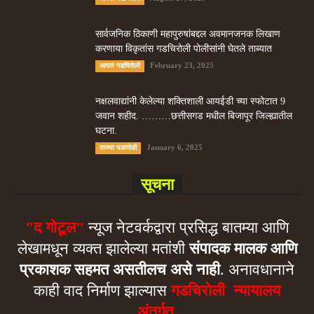
सार्वजनिक ठिकाणी महापुरुषांबद्दल अवमानजनक लिखाण
करणा­या विकृतांस गडचिरोली पोलीसांनी घेतले ताब्यात
February 23, 2025
आपलं गडचिरोली
नक्षलवाद्यांनी केलेल्या शक्तिशाली आयईडी च्या स्फोटात 9
जवान शहीद. ………छत्तीसगड मधील बिजापूर जिल्ह्यातील
घटना.
January 6, 2025
ताज्या घडामोडी
सूचना
"द गोटूल"
न्यूज नेटवर्कद्वारा प्रसिद्ध बातम्या आणि
लेखामधून व्यक्त झालेल्या मतांशी
संपादक मालक आणि
प्रकाशक सहमत असतीलच असे नाही
. अनावधानाने
काही वाद निर्माण झाल्यास
गडचिरोली न्यायालय
अंतर्गत.