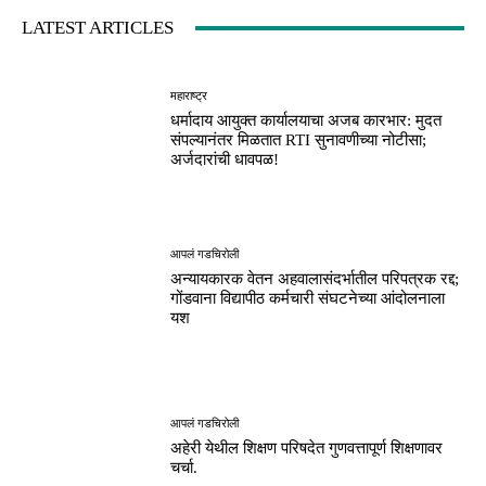
LATEST ARTICLES
महाराष्ट्र
धर्मादाय आयुक्त कार्यालयाचा अजब कारभार: मुदत
संपल्यानंतर मिळतात RTI सुनावणीच्या नोटीसा;
अर्जदारांची धावपळ!
आपलं गडचिरोली
अन्यायकारक वेतन अहवालासंदर्भातील परिपत्रक रद्द;
गोंडवाना विद्यापीठ कर्मचारी संघटनेच्या आंदोलनाला
यश
आपलं गडचिरोली
अहेरी येथील शिक्षण परिषदेत गुणवत्तापूर्ण शिक्षणावर
चर्चा.