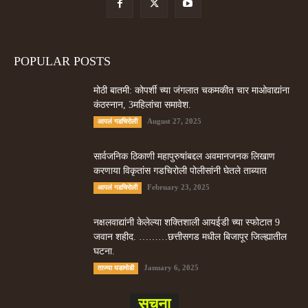
POPULAR POSTS
मोठी बातमी: कोपर्शी च्या जंगलात चकमकीत चार माओवाद्यांना
कंठस्नान, 3महिलांचा समावेश.
August 27, 2025
आपलं गडचिरोली
सार्वजनिक ठिकाणी महापुरुषांबद्दल अवमानजनक लिखाण
करणा­या विकृतांस गडचिरोली पोलीसांनी घेतले ताब्यात
February 23, 2025
आपलं गडचिरोली
नक्षलवाद्यांनी केलेल्या शक्तिशाली आयईडी च्या स्फोटात 9
जवान शहीद. ………छत्तीसगड मधील बिजापूर जिल्ह्यातील
घटना.
January 6, 2025
ताज्या घडामोडी
सूचना