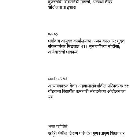
दुरुस्तीची शिवसेनेची मागणी, अन्यथा तीव्र
आंदोलनाचा इशारा
महाराष्ट्र
धर्मादाय आयुक्त कार्यालयाचा अजब कारभार: मुदत
संपल्यानंतर मिळतात RTI सुनावणीच्या नोटीसा;
अर्जदारांची धावपळ!
आपलं गडचिरोली
अन्यायकारक वेतन अहवालासंदर्भातील परिपत्रक रद्द;
गोंडवाना विद्यापीठ कर्मचारी संघटनेच्या आंदोलनाला
यश
आपलं गडचिरोली
अहेरी येथील शिक्षण परिषदेत गुणवत्तापूर्ण शिक्षणावर