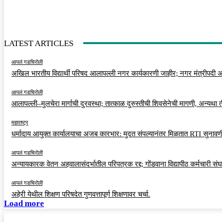
LATEST ARTICLES
आपलं गडचिरोली
अखिल भारतीय विद्यार्थी परिषद आलापल्ली नगर कार्यकारणी जाहीर; नगर मंत्रीपदी अर
आपलं गडचिरोली
आलापल्ली–मुलचेरा मार्गाची दुरवस्था; तात्काळ दुरुस्तीची शिवसेनेची मागणी, अन्यथा
महाराष्ट्र
धर्मादाय आयुक्त कार्यालयाचा अजब कारभार: मुदत संपल्यानंतर मिळतात RTI सुनावणी
आपलं गडचिरोली
अन्यायकारक वेतन अहवालासंदर्भातील परिपत्रक रद्द; गोंडवाना विद्यापीठ कर्मचारी स
आपलं गडचिरोली
अहेरी येथील शिक्षण परिषदेत गुणवत्तापूर्ण शिक्षणावर चर्चा.
Load more