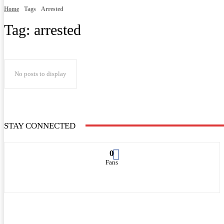
Home
Tags
Arrested
Tag:
arrested
No posts to display
STAY CONNECTED
0
Fans