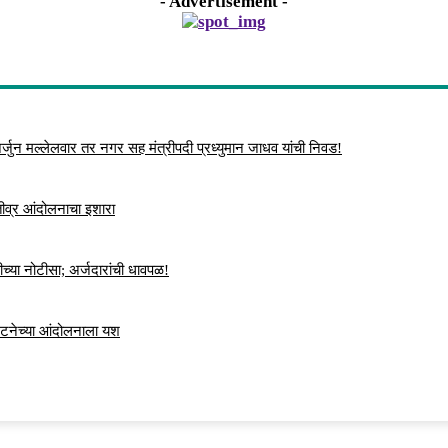
- Advertisement -
्जुन मल्लेलवार तर नगर सह मंत्रीपदी प्रध्युमान जाधव यांची निवड!
 तीव्र आंदोलनाचा इशारा
च्या नोटीसा; अर्जदारांची धावपळ!
ंघटनेच्या आंदोलनाला यश