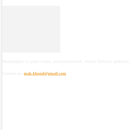
Newspaper is your news, entertainment, music fashion website.
Contact us:
mak.khond@gmail.com
POPULAR POSTS
मोठी बातमी: कोपर्शी च्या जंगलात चकमकीत चार माओवाद्यांना कंठस्नान, 3महिलांचा समावे