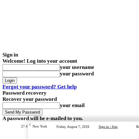
Sign in
Welcome! Log into your account
your username
your password
Forgot your password? Get help
Password recovery
Recover your password
your email
A password will be e-mailed to you.
C
27.4
New York
Friday, August 7, 2026
Sign in / Join
R