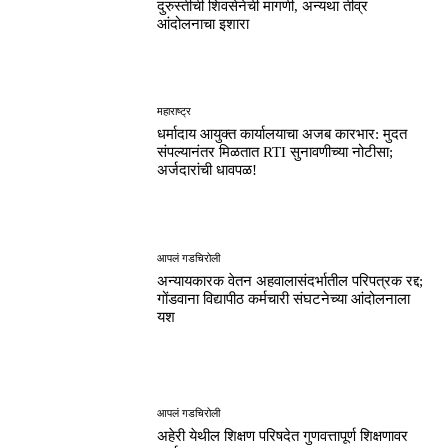
दुरुस्तीची शिवसेनेची मागणी, अन्यथा तीव्र
आंदोलनाचा इशारा
महाराष्ट्र
धर्मादाय आयुक्त कार्यालयाचा अजब कारभार: मुदत
संपल्यानंतर मिळतात RTI सुनावणीच्या नोटीसा;
अर्जदारांची धावपळ!
आपलं गडचिरोली
अन्यायकारक वेतन अहवालासंदर्भातील परिपत्रक रद्द;
गोंडवाना विद्यापीठ कर्मचारी संघटनेच्या आंदोलनाला
यश
आपलं गडचिरोली
अहेरी येथील शिक्षण परिषदेत गुणवत्तापूर्ण शिक्षणावर