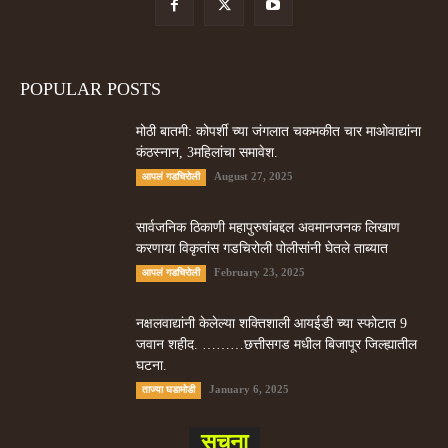
POPULAR POSTS
मोठी बातमी: कोपर्शी च्या जंगलात चकमकीत चार माओवाद्यांना
कंठस्नान, 3महिलांचा समावेश.
August 27, 2025
आपलं गडचिरोली
सार्वजनिक ठिकाणी महापुरुषांबद्दल अवमानजनक लिखाण
करणा­या विकृतांस गडचिरोली पोलीसांनी घेतले ताब्यात
February 23, 2025
आपलं गडचिरोली
नक्षलवाद्यांनी केलेल्या शक्तिशाली आयईडी च्या स्फोटात 9
जवान शहीद. ………छत्तीसगड मधील बिजापूर जिल्ह्यातील
घटना.
January 6, 2025
ताज्या घडामोडी
सूचना