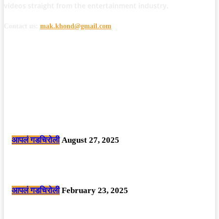
videos straight from the entertainment industry.
Contact us:
mak.khond@gmail.com
POPULAR POSTS
मोठी बातमी: कोपर्शी च्या जंगलात चकमकीत चार माओवाद्यांना कंठस्नान, 3महिलांचा
समावेश.
आपलं गडचिरोली
August 27, 2025
सार्वजनिक ठिकाणी महापुरुषांबद्दल अवमानजनक लिखाण करणा­या विकृतांस गडचिरोली
पोलीसांनी घेतले ताब्यात
आपलं गडचिरोली
February 23, 2025
नक्षलवाद्यांनी केलेल्या शक्तिशाली आयईडी च्या स्फोटात 9 जवान शहीद. ………