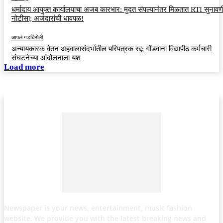
धर्मादाय आयुक्त कार्यालयाचा अजब कारभार: मुदत संपल्यानंतर मिळतात RTI सुनावणी
नोटीसा; अर्जदारांची धावपळ!
आपलं गडचिरोली
अन्यायकारक वेतन अहवालासंदर्भातील परिपत्रक रद्द; गोंडवाना विद्यापीठ कर्मचारी
संघटनेच्या आंदोलनाला यश
Load more
Newspaper is your news, entertainment, music fashion
website. We provide you with the latest breaking news and