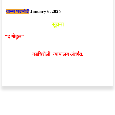
छत्तीसगड मधील बिजापूर जिल्ह्यातील घटना.
ताज्या घडामोडी
January 6, 2025
सूचना
"द गोटूल"
न्यूज नेटवर्कद्वारा प्रसिद्ध बातम्या आणि लेखामधून
व्यक्त झालेल्या मतांशी
संपादक मालक आणि प्रकाशक सहमत
असतीलच असे नाही
. अनावधानाने काही वाद निर्माण झाल्यास
गडचिरोली न्यायालय अंतर्गत.
वेबसाईट डिजाईन - 9421719953