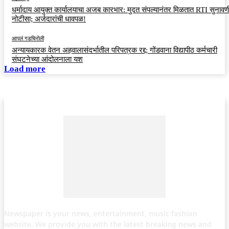
धर्मादाय आयुक्त कार्यालयाचा अजब कारभार: मुदत संपल्यानंतर मिळतात RTI सुनावणी
नोटीसा; अर्जदारांची धावपळ!
आपलं गडचिरोली
अन्यायकारक वेतन अहवालासंदर्भातील परिपत्रक रद्द; गोंडवाना विद्यापीठ कर्मचारी
संघटनेच्या आंदोलनाला यश
Load more
Newspaper is your news, entertainment, music fashion
website. We provide you with the latest breaking news and