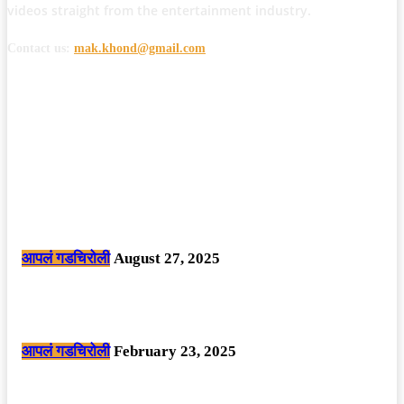
videos straight from the entertainment industry.
Contact us:
mak.khond@gmail.com
POPULAR POSTS
मोठी बातमी: कोपर्शी च्या जंगलात चकमकीत चार माओवाद्यांना कंठस्नान, 3महिलांचा
समावेश.
आपलं गडचिरोली
August 27, 2025
सार्वजनिक ठिकाणी महापुरुषांबद्दल अवमानजनक लिखाण करणा­या विकृतांस गडचिरोली
पोलीसांनी घेतले ताब्यात
आपलं गडचिरोली
February 23, 2025
नक्षलवाद्यांनी केलेल्या शक्तिशाली आयईडी च्या स्फोटात 9 जवान शहीद. ………