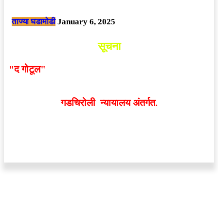
छत्तीसगड मधील बिजापूर जिल्ह्यातील घटना.
ताज्या घडामोडी
January 6, 2025
सूचना
"द गोटूल"
न्यूज नेटवर्कद्वारा प्रसिद्ध बातम्या आणि लेखामधून
व्यक्त झालेल्या मतांशी
संपादक मालक आणि प्रकाशक सहमत
असतीलच असे नाही
. अनावधानाने काही वाद निर्माण झाल्यास
गडचिरोली न्यायालय अंतर्गत.
वेबसाईट डिजाईन - 9421719953