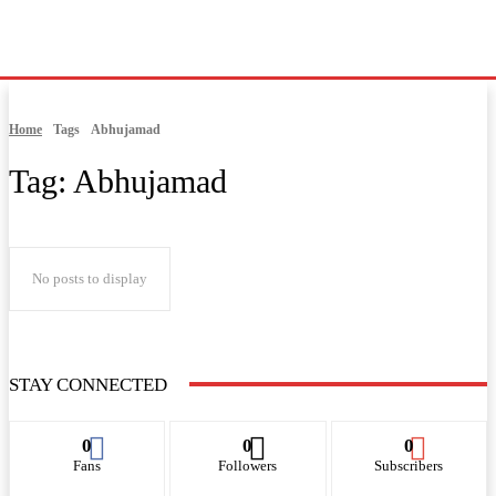
Home
Tags
Abhujamad
Tag:
Abhujamad
No posts to display
STAY CONNECTED
0
0
0
Fans
Followers
Subscribers