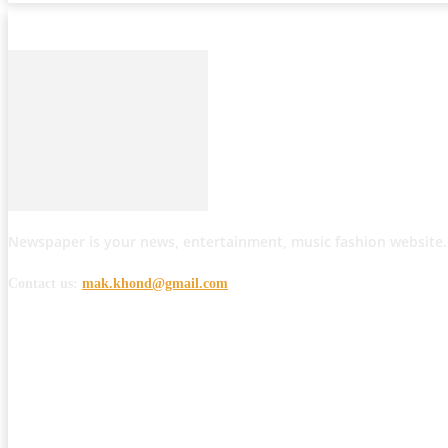
Newspaper is your news, entertainment, music fashion website.
Contact us:
mak.khond@gmail.com
POPULAR POSTS