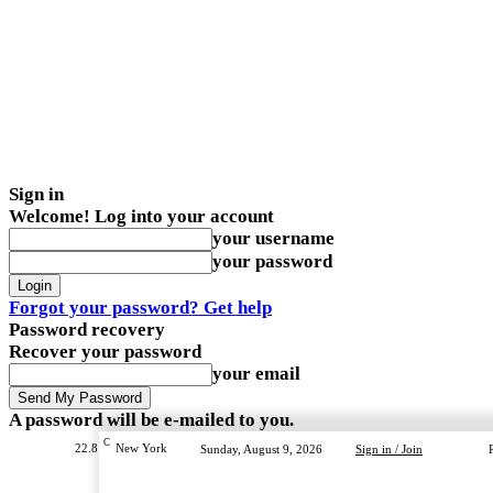
Sign in
Welcome! Log into your account
your username
your password
Forgot your password? Get help
Password recovery
Recover your password
your email
A password will be e-mailed to you.
C
22.8
New York
Sunday, August 9, 2026
Sign in / Join