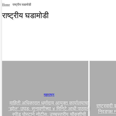
Home
राष्ट्रीय घडामोडी
राष्ट्रीय घडामोडी
casinowazamba
MPSC कट्टा
अकोला
अमरावती
आंतरराष्ट्रीय
महाराष्ट्र
माहिती अधिकारात धर्मादाय आयुक्त कार्यालयाचा
राष्ट्रवादी
‘झोल’ उघड: सुनावणीच्या ४ मिनिटे आधी पाठवली
निवडपक्ष 
स्पीड पोस्टाने नोटीस; उच्चस्तरीय चौकशीची