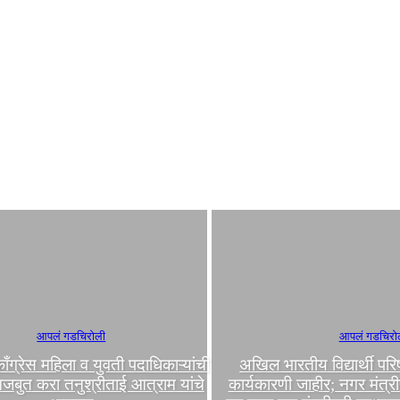
आपलं गडचिरोली
आपलं गडचिरो
 काँग्रेस महिला व युवती पदाधिकाऱ्यांची
अखिल भारतीय विद्यार्थी प
मजबुत करा तनुश्रीताई आत्राम यांचे
कार्यकारणी जाहीर; नगर मंत्री