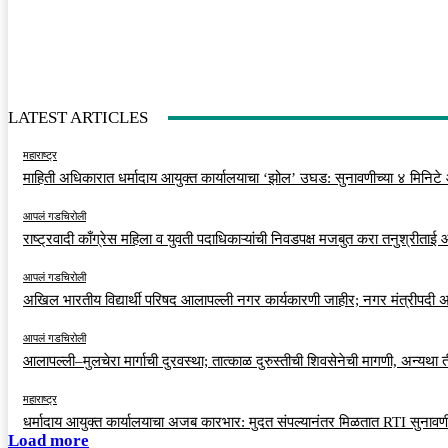
LATEST ARTICLES
महाराष्ट्र
माहिती अधिकारात धर्मादाय आयुक्त कार्यालयाचा ‘झोल’ उघड: सुनावणीच्या ४ मिनिटे
आपलं गडचिरोली
राष्ट्रवादी काँग्रेस महिला व युवती पदाधिकाऱ्यांची निवडपक्ष मजबुत करा तनुश्रीताई
आपलं गडचिरोली
अखिल भारतीय विद्यार्थी परिषद आलापल्ली नगर कार्यकारणी जाहीर; नगर मंत्रीपदी अर
आपलं गडचिरोली
आलापल्ली–मुलचेरा मार्गाची दुरवस्था; तात्काळ दुरुस्तीची शिवसेनेची मागणी, अन्यथा
महाराष्ट्र
धर्मादाय आयुक्त कार्यालयाचा अजब कारभार: मुदत संपल्यानंतर मिळतात RTI सुनावणी
Load more