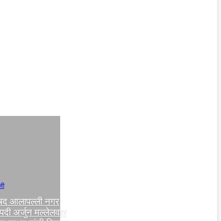
ली
रिषद आलापल्ली नगर
पदी अर्जुन मल्लेलवार