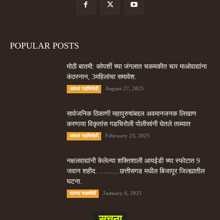
POPULAR POSTS
मोठी बातमी: कोपर्शी च्या जंगलात चकमकीत चार माओवाद्यांना
कंठस्नान, 3महिलांचा समावेश.
August 27, 2025
आपलं गडचिरोली
सार्वजनिक ठिकाणी महापुरुषांबद्दल अवमानजनक लिखाण
करणा­या विकृतांस गडचिरोली पोलीसांनी घेतले ताब्यात
February 23, 2025
आपलं गडचिरोली
नक्षलवाद्यांनी केलेल्या शक्तिशाली आयईडी च्या स्फोटात 9
जवान शहीद. ………छत्तीसगड मधील बिजापूर जिल्ह्यातील
घटना.
January 6, 2025
ताज्या घडामोडी
सूचना