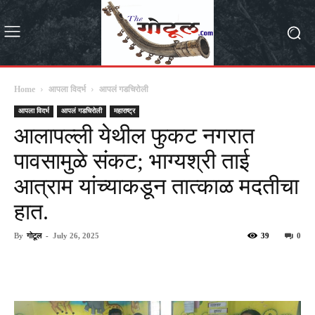
Home
आपला विदर्भ
आपलं गडचिरोली
आपला विदर्भ
आपलं गडचिरोली
महाराष्ट्र
आलापल्ली येथील फुकट नगरात
पावसामुळे संकट; भाग्यश्री ताई
आत्राम यांच्याकडून तात्काळ मदतीचा
हात.
By
गोटूल
-
July 26, 2025
39
0