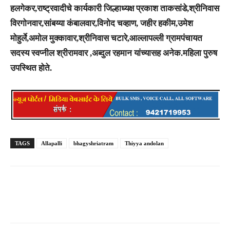
हलगेकर,राष्ट्रवादीचे कार्यकारी जिल्हाध्यक्ष प्रकाश ताकसांडे,श्रीनिवास
विरगोनवार,सांबय्या कंबालवार,विनोद चव्हाण, जहीर हकीम,उमेश
मोहुर्ले,अमोल मुक्कावार,श्रीनिवास चटारे,आल्लापल्ली ग्रामपंचायत
सदस्य स्वप्नील श्रीरामवार ,अब्दुल रहमान यांच्यासह अनेक.महिला पुरुष
उपस्थित होते.
TAGS
Allapalli
bhagyshriatram
Thiyya andolan