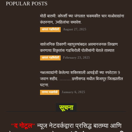
POPULAR POSTS
मोठी बातमी: कोपर्शी च्या जंगलात चकमकीत चार माओवाद्यांना
कंठस्नान, 3महिलांचा समावेश.
August 27, 2025
आपलं गडचिरोली
सार्वजनिक ठिकाणी महापुरुषांबद्दल अवमानजनक लिखाण
करणा­या विकृतांस गडचिरोली पोलीसांनी घेतले ताब्यात
February 23, 2025
आपलं गडचिरोली
नक्षलवाद्यांनी केलेल्या शक्तिशाली आयईडी च्या स्फोटात 9
जवान शहीद. ………छत्तीसगड मधील बिजापूर जिल्ह्यातील
घटना.
January 6, 2025
ताज्या घडामोडी
सूचना
"द गोटूल"
न्यूज नेटवर्कद्वारा प्रसिद्ध बातम्या आणि