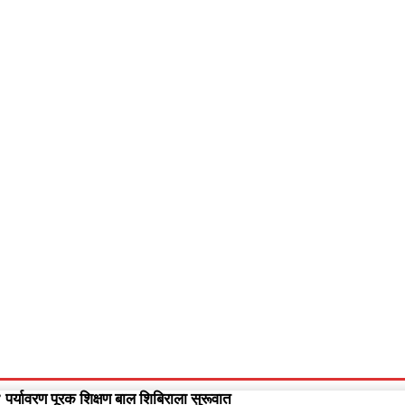
आपलं गडचिरोली
आपला विदर्भ
गुन्हेवृत्त
More
Video
ट” पर्यावरण पूरक शिक्षण बाल शिबिराला सुरूवात