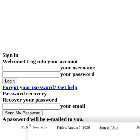
Sign in
Welcome! Log into your account
your username
your password
Forgot your password? Get help
Password recovery
Recover your password
your email
A password will be e-mailed to you.
C
31.6
New York
Friday, August 7, 2026
Sign in / Join
R