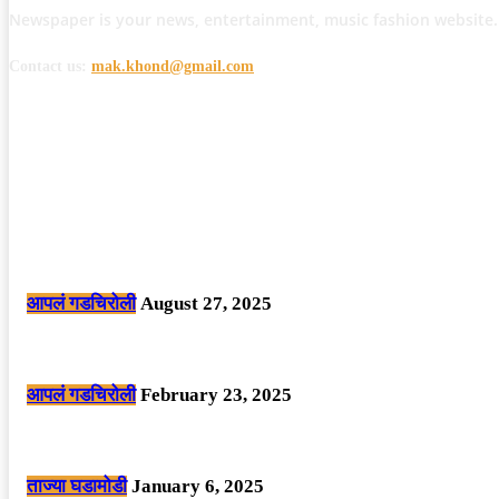
Newspaper is your news, entertainment, music fashion website.
Contact us:
mak.khond@gmail.com
POPULAR POSTS
मोठी बातमी: कोपर्शी च्या जंगलात चकमकीत चार माओवाद्यांना कंठस्नान, 3महिलांचा समावे
आपलं गडचिरोली
August 27, 2025
सार्वजनिक ठिकाणी महापुरुषांबद्दल अवमानजनक लिखाण करणा­या विकृतांस गडचिरोली पोलीस
आपलं गडचिरोली
February 23, 2025
नक्षलवाद्यांनी केलेल्या शक्तिशाली आयईडी च्या स्फोटात 9 जवान शहीद. ………छत्तीसगड
ताज्या घडामोडी
January 6, 2025