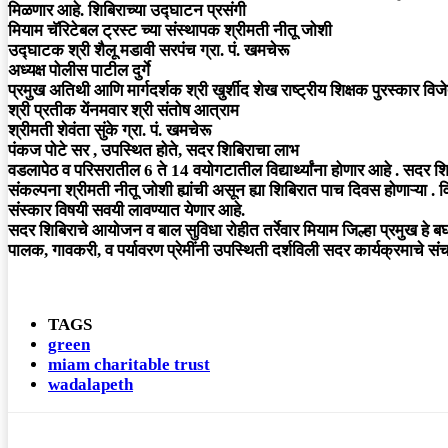
मिळणार आहे. शिबिराच्या उद्घाटन प्रसंगी
मियाम चॅरिटेबल ट्रस्ट च्या संस्थापक श्रीमती नीतू जोशी
उद्घाटक श्री शैलू मडावी सरपंच ग्रा. पं. खमचेरू
अध्यक्ष पोलीस पाटील दुर्गे
प्रमुख अतिथी आणि मार्गदर्शक श्री खुर्शीद शेख राष्ट्रीय शिक्षक पुरस्कार विजेत
श्री प्रतीक येंनमवार श्री संतोष आत्राम
श्रीमती शेवंता सुंके ग्रा. पं. खमचेरू
पंकज पोटे सर , उपस्थित होते, सदर शिबिराचा लाभ
वडलापेठ व परिसरातील 6 ते 14 वयोगटातील विद्यार्थ्यांना होणार आहे . सदर शि
संकल्पना श्रीमती नीतू जोशी ह्यांची असून ह्या शिबिरात पाच दिवस होणाऱ्या . 
संस्कार विषयी सवयी लावण्यात येणार आहे.
सदर शिबिराचे आयोजन व बाल सुविधा रोहीत तर्रेवार मियाम जिल्हा प्रमुख हे बघत
पालक, गावकरी, व पर्यावरण प्रेमींनी उपस्थिती दर्शविली सदर कार्यक्रमाचे
TAGS
green
miam charitable trust
wadalapeth