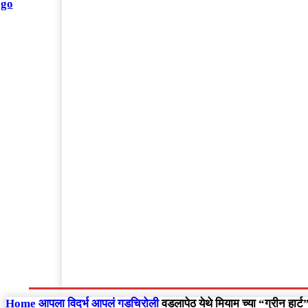
संपादकीय
Home
राष्ट्रीय
आंतरराष्ट्रीय
महाराष्ट्र
Home
आपला विदर्भ
आपलं गडचिरोली
वडलापेठ येथे मियाम च्या “ग्रीन हार्