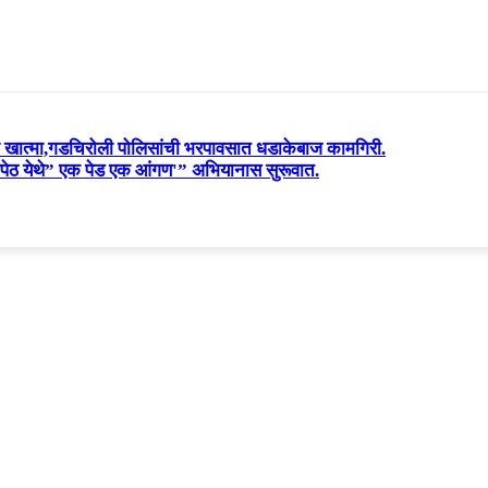
ा खात्मा,गडचिरोली पोलिसांची भरपावसात धडाकेबाज कामगिरी.
लापेठ येथे” एक पेड एक आंगण'” अभियानास सुरूवात.