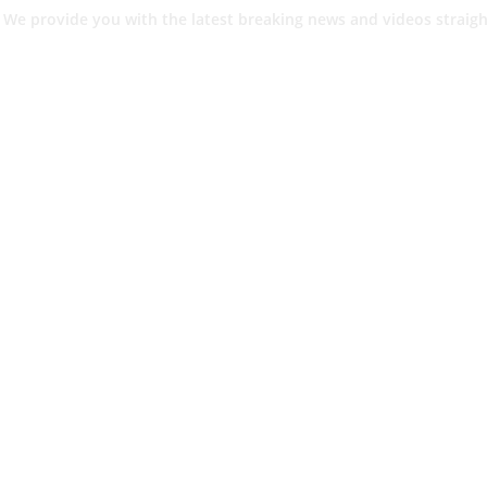
 We provide you with the latest breaking news and videos straigh
श.
ांनी घेतले ताब्यात
 मधील बिजापूर जिल्ह्यातील घटना.