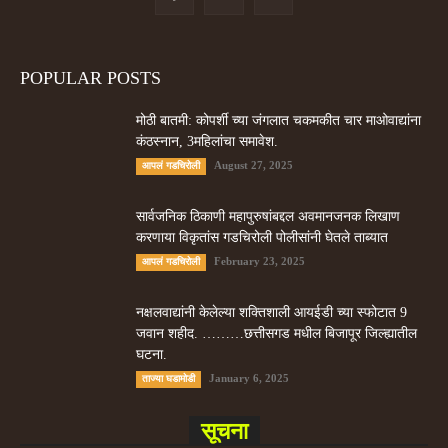
POPULAR POSTS
मोठी बातमी: कोपर्शी च्या जंगलात चकमकीत चार माओवाद्यांना
कंठस्नान, 3महिलांचा समावेश.
August 27, 2025
आपलं गडचिरोली
सार्वजनिक ठिकाणी महापुरुषांबद्दल अवमानजनक लिखाण
करणा­या विकृतांस गडचिरोली पोलीसांनी घेतले ताब्यात
February 23, 2025
आपलं गडचिरोली
नक्षलवाद्यांनी केलेल्या शक्तिशाली आयईडी च्या स्फोटात 9
जवान शहीद. ………छत्तीसगड मधील बिजापूर जिल्ह्यातील
घटना.
January 6, 2025
ताज्या घडामोडी
सूचना