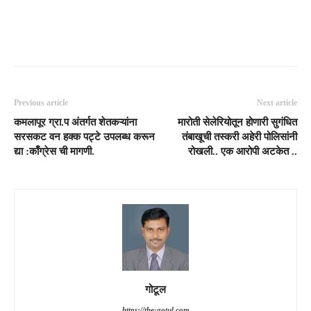
Previous article
Next article
कमलापूर ग्रा.प अंतर्गत शेतकऱ्यांना
मारोती सेलेरियोतून होणारी सुगंधित
सरसकट वन हक्क पट्टे उपलब्ध करून
तंबाखूची तस्करी अहेरी पोलिसांनी
द्या :काँग्रेस ची मागणी.
रोखली.. एक आरोपी अटकेत ..
गोटूल
https://the-gotul.com