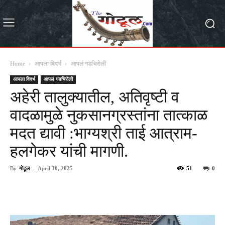
Home
आपला विदर्भ
आपलं गडचिरोली
आपला विदर्भ
आपलं गडचिरोली
अहेरी तालुक्यातील, अतिवृष्टी व
वादळामुळे नुकसानग्रस्तांना तात्काळ
मदत द्यावी :भाग्यश्री ताई आत्राम-
हलगेकर यांची मागणी.
By
गोटूल
-
April 30, 2025
51
0