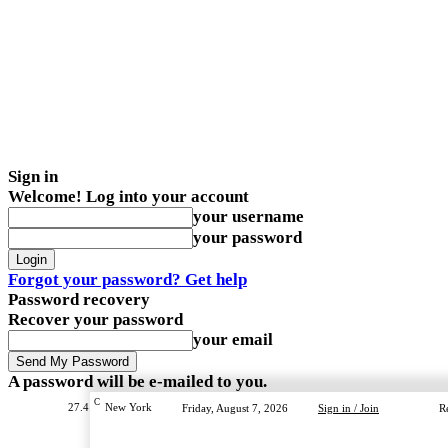
Sign in
Welcome! Log into your account
your username
your password
Forgot your password? Get help
Password recovery
Recover your password
your email
A password will be e-mailed to you.
C
27.4
New York
Friday, August 7, 2026
Sign in / Join
R