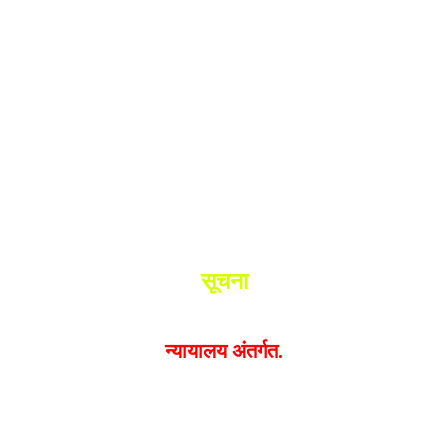
श.
ांनी घेतले ताब्यात
 मधील बिजापूर जिल्ह्यातील घटना.
सूचना
यक्त झालेल्या मतांशी
संपादक मालक आणि प्रकाशक सहमत असतील
न्यायालय अंतर्गत.