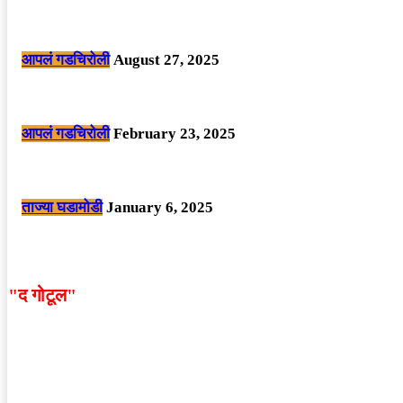
मोठी बातमी: कोपर्शी च्या जंगलात चकमकीत चार माओवाद्यांना कंठस्नान, 3महिलांचा समावे
आपलं गडचिरोली
August 27, 2025
सार्वजनिक ठिकाणी महापुरुषांबद्दल अवमानजनक लिखाण करणा­या विकृतांस गडचिरोली पोलीस
आपलं गडचिरोली
February 23, 2025
नक्षलवाद्यांनी केलेल्या शक्तिशाली आयईडी च्या स्फोटात 9 जवान शहीद. ………छत्तीसगड
ताज्या घडामोडी
January 6, 2025
"द गोटूल"
न्यूज नेटवर्कद्वारा प्रसिद्ध बातम्या आणि लेखामधून व्