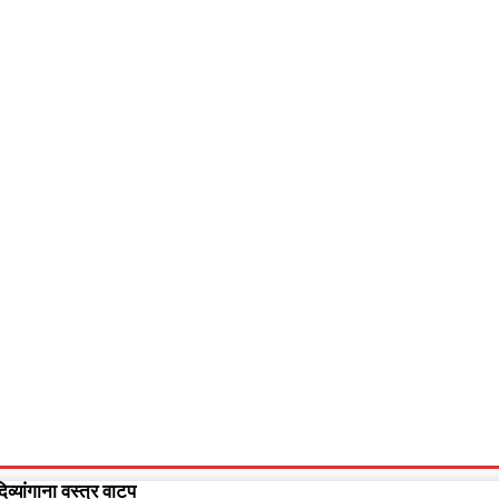
आपलं गडचिरोली
आपला विदर्भ
गुन्हेवृत्त
More
Video
व्यांगाना वस्त्र वाटप