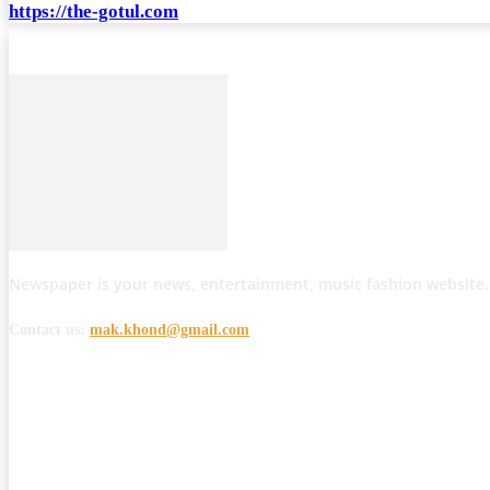
https://the-gotul.com
Newspaper is your news, entertainment, music fashion website.
Contact us:
mak.khond@gmail.com
POPULAR POSTS