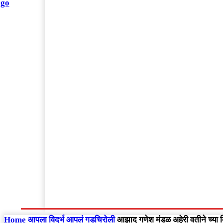
संपादकीय
Home
राष्ट्रीय
आंतरराष्ट्रीय
महाराष्ट्र
Home
आपला विदर्भ
आपलं गडचिरोली
आझाद गणेश मंडळ अहेरी वतीने च्या दि