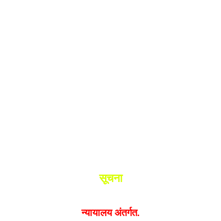
श.
ांनी घेतले ताब्यात
 मधील बिजापूर जिल्ह्यातील घटना.
सूचना
यक्त झालेल्या मतांशी
संपादक मालक आणि प्रकाशक सहमत असतील
न्यायालय अंतर्गत.