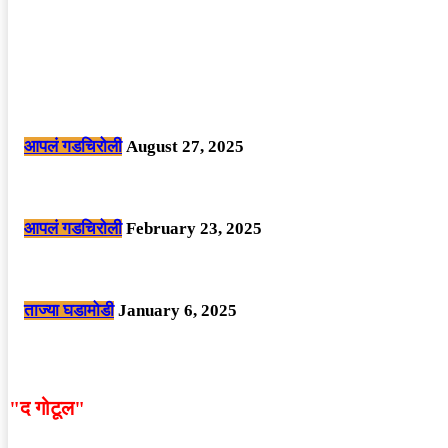
POPULAR POSTS
मोठी बातमी: कोपर्शी च्या जंगलात चकमकीत चार माओवाद्यांना कंठस्नान, 3महिलांचा समावे
आपलं गडचिरोली
August 27, 2025
सार्वजनिक ठिकाणी महापुरुषांबद्दल अवमानजनक लिखाण करणा­या विकृतांस गडचिरोली पोलीस
आपलं गडचिरोली
February 23, 2025
नक्षलवाद्यांनी केलेल्या शक्तिशाली आयईडी च्या स्फोटात 9 जवान शहीद. ………छत्तीसगड
ताज्या घडामोडी
January 6, 2025
"द गोटूल"
न्यूज नेटवर्कद्वारा प्रसिद्ध बातम्या आणि लेखामधून व्