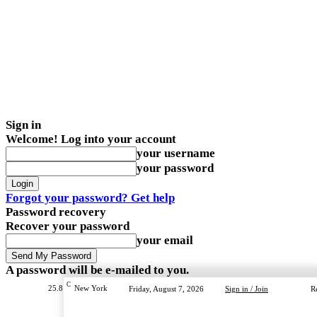
Sign in
Welcome! Log into your account
your username
your password
Forgot your password? Get help
Password recovery
Recover your password
your email
A password will be e-mailed to you.
C
25.8
New York
Friday, August 7, 2026
Sign in / Join
R