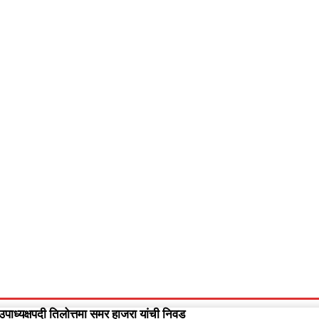
आपलं गडचिरोली
आपला विदर्भ
गुन्हेवृत्त
More
Video
उपाध्यक्षपदी तिलोत्तमा समर हाजरा यांची निवड