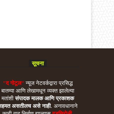
सूचना
"द गोटूल"
न्यूज नेटवर्कद्वारा प्रसिद्ध
बातम्या आणि लेखामधून व्यक्त झालेल्या
मतांशी
संपादक मालक आणि प्रकाशक
सहमत असतीलच असे नाही
. अनावधानाने
काही वाद निर्माण झाल्यास
गडचिरोली