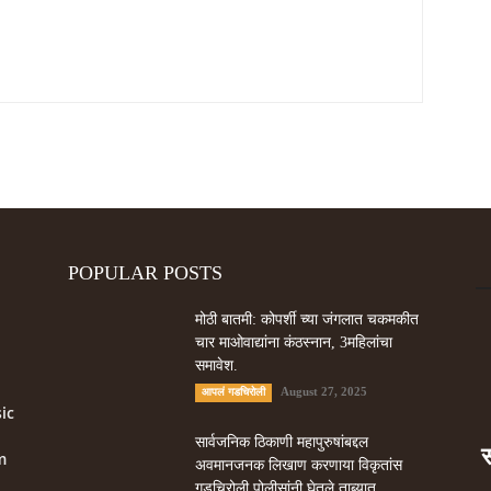
POPULAR POSTS
मोठी बातमी: कोपर्शी च्या जंगलात चकमकीत
चार माओवाद्यांना कंठस्नान, 3महिलांचा
समावेश.
August 27, 2025
आपलं गडचिरोली
ic
सार्वजनिक ठिकाणी महापुरुषांबद्दल
m
अवमानजनक लिखाण करणा­या विकृतांस
गडचिरोली पोलीसांनी घेतले ताब्यात