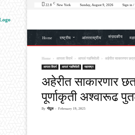
C
22.8
New York
Sunday, August 9, 2026
Sign in /
संपादकीय
Home
राष्ट्रीय
आंतरराष्ट्रीय
महार
Home
आपला विदर्भ
आपलं गडचिरोली
अहेरीत साकारणार छत्रपत
आपला विदर्भ
आपलं गडचिरोली
महाराष्ट्र
अहेरीत साकारणार छत्
पूर्णाकृती अश्वारूढ पु
By
गोटूल
-
February 19, 2025