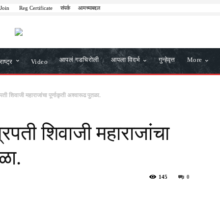
 Join
Reg Certificate
संपर्क
आमच्याबद्दल
आपलं गडचिरोली
आपला विदर्भ
गुन्हेवृत्त
More
ाष्ट्र
Video
ी शिवाजी महाराजांचा पूर्णाकृती अश्वारूढ पुतळा.
रपती शिवाजी महाराजांचा
तळा.
145
0