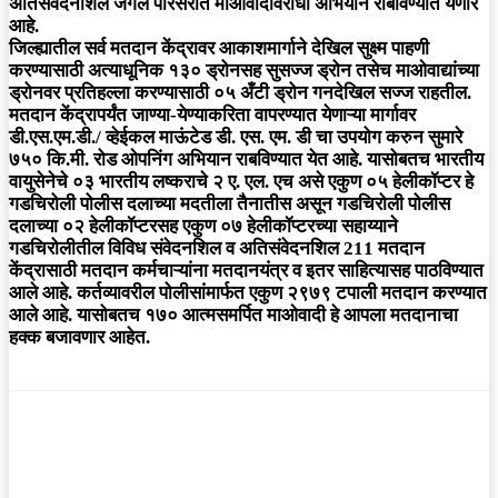
अतिसंवेदनशिल जंगल परिसरात माओवादविरोधी अभियान राबविण्यात येणार
आहे.
जिल्ह्यातील सर्व मतदान केंद्रावर आकाशमार्गाने देखिल सुक्ष्म पाहणी
करण्यासाठी अत्याधूनिक १३० ड्रोनसह सुसज्ज ड्रोन तसेच माओवाद्यांच्या
ड्रोनवर प्रतिहल्ला करण्यासाठी ०५ अँटी ड्रोन गनदेखिल सज्ज राहतील.
मतदान केंद्रापर्यंत जाण्या-येण्याकरिता वापरण्यात येणाऱ्या मार्गावर
डी.एस.एम.डी./ व्हेईकल माऊंटेड डी. एस. एम. डी चा उपयोग करुन सुमारे
७५० कि.मी. रोड ओपनिंग अभियान राबविण्यात येत आहे. यासोबतच भारतीय
वायुसेनेचे ०३ भारतीय लष्कराचे २ ए. एल. एच असे एकुण ०५ हेलीकॉप्टर हे
गडचिरोली पोलीस दलाच्या मदतीला तैनातीस असून गडचिरोली पोलीस
दलाच्या ०२ हेलीकॉप्टरसह एकुण ०७ हेलीकॉप्टरच्या सहाय्याने
गडचिरोलीतील विविध संवेदनशिल व अतिसंवेदनशिल 211 मतदान
केंद्रासाठी मतदान कर्मचाऱ्यांना मतदानयंत्र व इतर साहित्यासह पाठविण्यात
आले आहे. कर्तव्यावरील पोलीसांमार्फत एकुण २९७९ टपाली मतदान करण्यात
आले आहे. यासोबतच १७० आत्मसमर्पित माओवादी हे आपला मतदानाचा
हक्क बजावणार आहेत.