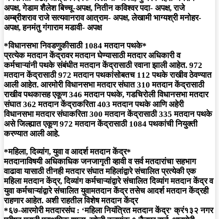
अपक्ष, गेडाम शैलेश बिच्चू-अपक्ष, नितीन कविश्वर पदा- अपक्ष, राजे
अम्ब्रीशराव राजे सत्यवानराव आत्राम- अपक्ष, लेखामी भाग्यश्री मनोहर-
अपक्ष, हनमंतु गंगाराम मडावी- अपक्ष
*विधानसभा निवडणुकीसाठी 1084 मतदान पथके*
प्रत्येक मतदान केंद्रावर मतदान घेण्यासाठी मतदार अधिकारी व
कर्मचाऱ्यांनी पथके संबंधीत मतदान केंद्रासाठी रवाना झाली आहेत. 972
मतदान केंद्रासाठी 972 मतदान पथकांसोबतच 112 पथके राखीव ठेवण्यात
आली आहेत. आरमोरी विधानसभा मतदार संघात 310 मतदान केंद्रासाठी
राखीव पथकासह एकूण 346 मतदान पथके, गडचिरोली विधानसभा मतदार
संघात 362 मतदान केंद्राकरिता 403 मतदान पथके आणि अहेरी
विधानसभा मतदार संघाकरिता 300 मतदान केंद्रासाठी 335 मतदान पथके
असे जिल्ह्यात एकूण 972 मतदान केंद्रासाठी 1084 पथकांची नियुक्ती
करण्यात आली आहे.
*महिला, दिव्यांग, युवा व आदर्श मतदान केंद्र*
मतदानाविषयी अधिकाधिक जनजागृती व्हावी व सर्व मतदारांचा सहभाग
वाढावा यासाठी तीनही मतदार संघात महिलांद्वारे संचालित प्रत्येकी एक
महिला मतदान केंद्र, दिव्यांग कर्मचाऱ्यांद्वारे संचालित दिव्यांग मतदान केंद्र व
युवा कर्मचाऱ्यांद्वारे संचालित युवामतदान केंद्र तसेच आदर्श मतदान केंद्रही
राहणार आहेत. अशी राहतील विशेष मतदान केंद्र
*६७-आरमोरी मतदारसंघ : ‘महिला नियंत्रित मतदान केंद्र’ क्रं१३२ नगर