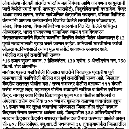
लोकसंख्या नोंदवही अंतर्गत भारतीय महानिबंधक आणि जनगणना आयुक्तांनी
जारी केलेले स्मार्ट कार्ड, पारपत्र (पासपोर्ट), निवृत्तीवेतनाची दस्तावेज, केंद्र
अथवा राज्य शासन, तसेच सार्वजनिक क्षेत्रातील उपक्रम, पब्लिक लिमिटेड
कंपन्यांनी आपल्या कर्मचाऱ्यांना वितरित केलेले छायाचित्र ओळखपत्र,
संसद, विधानसभा, विधानपरिषदेच्या सदस्यांना वितरित केलेले अधिकृत
ओळखपत्र, भारत सरकारच्या सामाजिक न्याय व सशक्तिकरण
मंत्रालयाच्यावतीने दिव्यांग व्यक्तींना वितरित केलेले विशेष ओळखपत्र हे 12
पुरावे मतदानासाठी ग्राह्य धरले जाणार आहेत. अनिवासी भारतीयांना त्यांची
ओळख पटविण्यासाठी त्यांचा मूळ पासपोर्ट आवश्यक असणार आहे.
*पोलीस दल पूर्ण तयारीनिशी सज्ज*
*16 हजार सुरक्षा जवान, 7 हेलिकॉप्टर, 130 ड्रोन, 5 ॲन्टीड्रोन गन, 750
कि.मी. रोड ओपनींग*
मावोवादग्रसत गडचिरोली जिल्ह्यात शांततेने निवडणूक प्रक्रीया पूर्ण
पाडण्यासाठी गडचिरोली पोलिस दल पूर्ण तयारीनिशी सज्ज आहे. जिल्ह्यात
केंद्रीय सशस्त्र पोलीस दल / राज्य सशस्त्र पोलीस दलाच्या १११ कंपनी
तसेच नागपूर शहर, महाराष्ट्र पोलीस अकादमी नाशिक व पोलीस प्रशिक्षण
केंद्र, नागपूर अशा विविध ठिकाणाहून एकुण ५०० पोलीस अधिकारी व
अंमलदार तसेच स्थानिक ७०० च्या वर गृहरक्षक दलाच्या जवानांसह एकुण
१६ हजार च्या वर सुरक्षा जवानांचा फौजफाटा जिल्ह्यातील संपूर्ण मतदान
केंद्रावर तैनात करण्यात आलेला आहे. जिल्ह्यातील ३६७ अतिसंवेदनशिल
मतदान केंद्रावर केंद्रीय सशस्त्र पोलीस दल तैनात करण्यात आलेले असून
सी-६० / सिआरपीएफ, क्यु.आर.टी पथकाच्या ३६ तुकड्यामार्फत जिल्ह्यातील