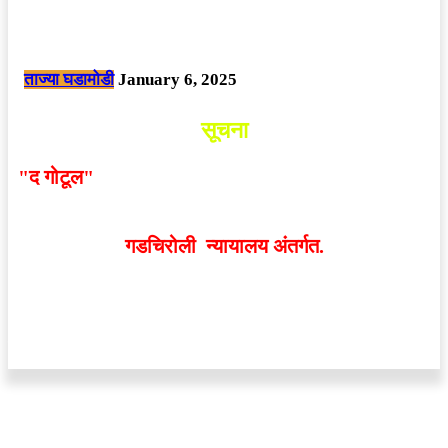
नक्षलवाद्यांनी केलेल्या शक्तिशाली आयईडी च्या स्फोटात 9 जवान शहीद. ………
छत्तीसगड मधील बिजापूर जिल्ह्यातील घटना.
ताज्या घडामोडी
January 6, 2025
सूचना
"द गोटूल"
न्यूज नेटवर्कद्वारा प्रसिद्ध बातम्या आणि लेखामधून
व्यक्त झालेल्या मतांशी
संपादक मालक आणि प्रकाशक सहमत
असतीलच असे नाही
. अनावधानाने काही वाद निर्माण झाल्यास
गडचिरोली न्यायालय अंतर्गत.
वेबसाईट डिजाईन - 9421719953