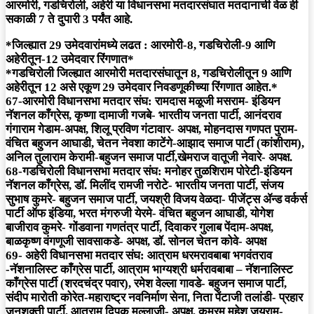
आरमोरी, गडचिरोली, अहेरी या विधानसभा मतदारसंघात मतदानाची वेळ ही
सकाळी 7 ते दुपारी 3 पर्यंत आहे.
*जिल्ह्यात 29 उमेदवारांमध्ये लढत : आरमोरी-8, गडचिरोली-9 आणि
अहेरीतून-12 उमेदवार रिंगणात*
*गडचिरोली जिल्ह्यात आरमोरी मतदारसंघातून 8, गडचिरोलीतून 9 आणि
अहेरीतून 12 असे एकूण 29 उमेदवार निवडणूकीच्या रिंगणात आहेत.*
67-आरमोरी विधानसभा मतदार संघ: रामदास मळूजी मसराम- इंडियन
नॅशनल काँग्रेस, कृष्णा दामाजी गजबे- भारतीय जनता पार्टी, आनंदराव
गंगाराम गेडाम-अपक्ष, शिलू प्रविण गंटावार- अपक्ष, मोहनदास गणपत पुराम-
वंचित बहुजन आघाडी, चेतन नेवशा काटेंगे-आझाद समाज पार्टी (कांशीराम),
अनिल तुलाराम केरामी-बहुजन समाज पार्टी,खेमराज वातूजी नेवारे- अपक्ष.
68-गडचिरोली विधानसभा मतदार संघ: मनोहर तुळशिराम पोरेटी-इंडियन
नॅशनल काँग्रेस, डॉ. मिलींद रामजी नरोटे- भारतीय जनता पार्टी, संजय
सुभाष कुमरे- बहुजन समाज पार्टी, जयश्री विजय वेळदा- पीजेंट्स ॲन्ड वर्कर्स
पार्टी ऑफ इंडिया, भरत मंगरुजी येरमे- वंचित बहुजन आघाडी, योगेश
बाजीराव कुमरे- गोंडवाना गणतंत्र पार्टी, दिवाकर गुलाब पेंदाम-अपक्ष,
बाळकृष्ण वंगणूजी सावसाकडे- अपक्ष, डॉ. सोनल चेतन कोवे- अपक्ष
69- अहेरी विधानसभा मतदार संघ: आत्राम धरमरावबाबा भगवंतराव
-नॅशनालिस्ट काँग्रेस पार्टी, आत्राम भाग्यश्री धर्मरावबाबा – नॅशनालिस्ट
काँग्रेस पार्टी (शरदचंद्र पवार), रमेश वेल्ला गावडे- बहुजन समाज पार्टी,
संदीप मारोती कोरेत-महाराष्ट्र नवनिर्माण सेना, निता पेंटाजी तलांडी- प्रहार
जनशक्ती पार्टी, आत्राम दिपक मल्लाजी- अपक्ष, कुमरम महेश जयराम-