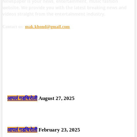
Newspaper is your news, entertainment, music fashion
website. We provide you with the latest breaking news and
videos straight from the entertainment industry.
Contact us:
mak.khond@gmail.com
POPULAR POSTS
मोठी बातमी: कोपर्शी च्या जंगलात चकमकीत चार माओवाद्यांना कंठस्नान, 3महिलांचा
समावेश.
आपलं गडचिरोली
August 27, 2025
सार्वजनिक ठिकाणी महापुरुषांबद्दल अवमानजनक लिखाण करणा­या विकृतांस गडचिरोली
पोलीसांनी घेतले ताब्यात
आपलं गडचिरोली
February 23, 2025