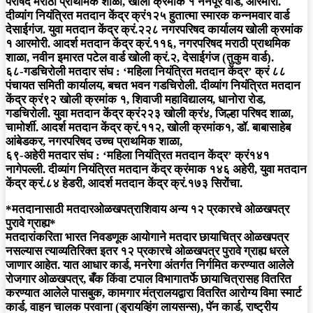
परीषद मराठी प्राथमिक शाळा, खोली क्रमांक १ नैनपूर वार्ड, आरमोरी.
दीव्यांग नियंत्र‍ित मतदान केंद्र क्रं१२५ हुतात्मा स्मारक कन्नमवार वार्ड
देसाईगंज. युवा मतदान केंद्र क्रं.२२८ नगरपरिषद कार्यालय खोली क्रमांक
१ आरमोरी. आदर्श मतदान केंद्र क्रं.११६, नगरपरिषद मराठी प्राथमिक
शाळा, नवीन इमारत पटेल वार्ड खोली क्रं.२, देसाईगंज (तुकुम वार्ड).
६८-गडचिरोली मतदार संघ : ‘महिला नियंत्रित मतदान केंद्र’ क्रं ८८
पंचायत समिती कार्यालय, बचत भवन गडचिरोली. दीव्यांग नियंत्र‍ित मतदान
केंद्र क्रं९२ खोली क्रमांक १, शिवाजी महाविद्यालय, धानोरा रोड,
गडचिरोली. युवा मतदान केंद्र क्रं२२३ खोली क्रं४, जिल्हा परिषद शाळा,
चामोर्शी. आदर्श मतदान केंद्र क्रं.११२, खोली क्रमांक१, डॉ. बाबासाहेब
आंबेडकर, नगरपरिषद उच्च प्राथमिक शाळा,
६९-अहेरी मतदार संघ : ‘महिला नियंत्रित मतदान केंद्र’ क्रं१४१
नागेपल्ली. दीव्यांग नियंत्र‍ित मतदान केंद्र क्रंमाक १४६ अहेरी, युवा मतदान
केंद्र क्रं.८४ हेडरी, आदर्श मतदान केंद्र क्रं.१७३ सिरोंचा.
*मतदानासाठी मतदारओळखपत्राशिवाय अन्य १२ प्रकारचे ओळखपत्र
पुरावे ग्राह्य*
मतदारांकरिता भारत निवडणूक आयोगाने मतदार छायाचित्र ओळखपत्र
नसल्यास त्याव्यतिरिक्त इतर १२ प्रकारचे ओळखपत्र पुरावे ग्राह्य धरले
जाणार आहेत. यात आधार कार्ड, मनरेगा अंतर्गत निर्गमित करण्यात आलेले
रोजगार ओळखपत्र, बँक किंवा टपाल विभागातर्फे छायाचित्रासह वितरित
करण्यात आलेले पासबुक, कामगार मंत्रालयद्वारा वितरित आरोग्य विमा स्मार्ट
कार्ड, वाहन चालक परवाना (ड्रायव्हिंग लायसन्स), पॅन कार्ड, राष्ट्रीय