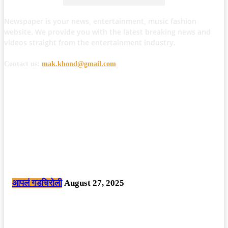
Newspaper is your news, entertainment, music fashion
website. We provide you with the latest breaking news and
videos straight from the entertainment industry.
Contact us:
mak.khond@gmail.com
POPULAR POSTS
मोठी बातमी: कोपर्शी च्या जंगलात चकमकीत चार माओवाद्यांना कंठस्नान, 3महिलांचा
समावेश.
आपलं गडचिरोली
August 27, 2025
सार्वजनिक ठिकाणी महापुरुषांबद्दल अवमानजनक लिखाण करणा­या विकृतांस गडचिरोली
पोलीसांनी घेतले ताब्यात