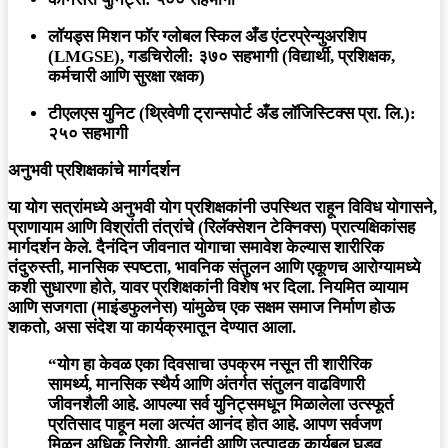
लॉयड्स मिशन फॉर ग्लोबल स्किल अँड एंटरप्रेन्युअरशिप
(LMGSE), गडचिरोली:
३७० सहभागी (विद्यार्थी, प्रशिक्षक,
कर्मचारी आणि सुरक्षा रक्षक)
टीएलएस युनिट (थ्रिवेणी ट्रान्सपोर्ट अँड लॉजिस्टिक्स प्रा. लि.):
२५० सहभागी
अनुभवी प्रशिक्षकांचे मार्गदर्शन
या योग सत्रांमध्ये अनुभवी योग प्रशिक्षकांनी उपस्थित राहून विविध योगासने,
प्राणायाम आणि विश्रांती तंत्रांचे (रिलॅक्सेशन टेक्निक्स) प्रात्यक्षिकांसह
मार्गदर्शन केले. दैनंदिन जीवनात योगाचा समावेश केल्यास शारीरिक
तंदुरुस्ती, मानसिक स्पष्टता, भावनिक संतुलन आणि एकूणच आरोग्यामध्ये
कशी सुधारणा होते, यावर प्रशिक्षकांनी विशेष भर दिला. नियमित व्यायाम
आणि सजगता (माइंडफुलनेस) यांमुळेच एक सक्षम समाज निर्माण होऊ
शकतो, असा संदेश या कार्यक्रमातून देण्यात आला.
“योग हा केवळ एका दिवसाचा उपक्रम नसून ती शारीरिक
सामर्थ्य, मानसिक स्थैर्य आणि अंतर्गत संतुलन वाढविणारी
जीवनशैली आहे. आपल्या सर्व युनिट्समधून मिळालेला उत्स्फूर्त
प्रतिसाद पाहून मला अत्यंत आनंद होत आहे. आपण सर्वजण
मिळून अधिक निरोगी, आनंदी आणि उत्पादक कार्यबल घडवू