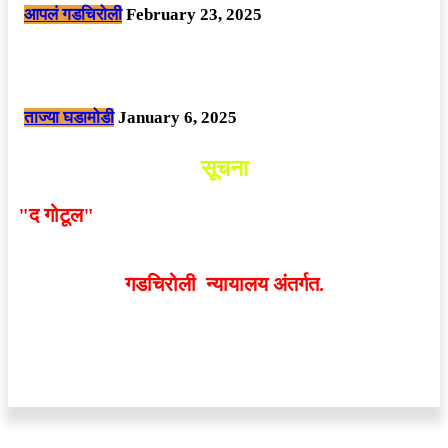
आपलं गडचिरोली
February 23, 2025
नक्षलवाद्यांनी केलेल्या शक्तिशाली आयईडी च्या स्फोटात 9 जवान शहीद. ………
छत्तीसगड मधील बिजापूर जिल्ह्यातील घटना.
ताज्या घडामोडी
January 6, 2025
सूचना
"द गोटूल"
न्यूज नेटवर्कद्वारा प्रसिद्ध बातम्या आणि लेखामधून
व्यक्त झालेल्या मतांशी
संपादक मालक आणि प्रकाशक सहमत
असतीलच असे नाही
. अनावधानाने काही वाद निर्माण झाल्यास
गडचिरोली न्यायालय अंतर्गत.
वेबसाईट डिजाईन - 9421719953