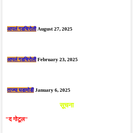
मोठी बातमी: कोपर्शी च्या जंगलात चकमकीत चार माओवाद्यांना कंठस्नान, 3महिलांचा
समावेश.
आपलं गडचिरोली
August 27, 2025
सार्वजनिक ठिकाणी महापुरुषांबद्दल अवमानजनक लिखाण करणा­या विकृतांस गडचिरोली
पोलीसांनी घेतले ताब्यात
आपलं गडचिरोली
February 23, 2025
नक्षलवाद्यांनी केलेल्या शक्तिशाली आयईडी च्या स्फोटात 9 जवान शहीद. ………
छत्तीसगड मधील बिजापूर जिल्ह्यातील घटना.
ताज्या घडामोडी
January 6, 2025
सूचना
"द गोटूल"
न्यूज नेटवर्कद्वारा प्रसिद्ध बातम्या आणि लेखामधून
व्यक्त झालेल्या मतांशी
संपादक मालक आणि प्रकाशक सहमत
असतीलच असे नाही
. अनावधानाने काही वाद निर्माण झाल्यास