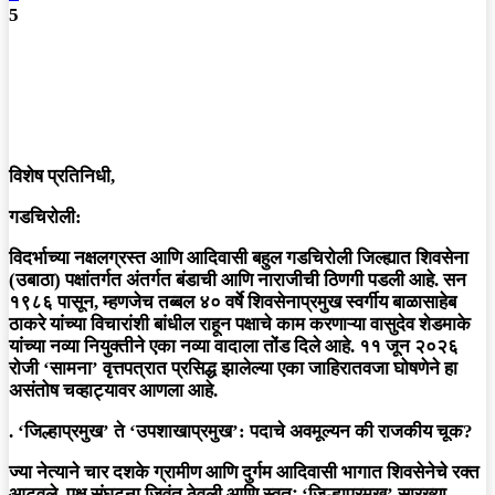
5
विशेष प्रतिनिधी,
गडचिरोली:
विदर्भाच्या नक्षलग्रस्त आणि आदिवासी बहुल गडचिरोली जिल्ह्यात शिवसेना
(उबाठा) पक्षांतर्गत अंतर्गत बंडाची आणि नाराजीची ठिणगी पडली आहे. सन
१९८६ पासून, म्हणजेच तब्बल ४० वर्षे शिवसेनाप्रमुख स्वर्गीय बाळासाहेब
ठाकरे यांच्या विचारांशी बांधील राहून पक्षाचे काम करणाऱ्या वासुदेव शेडमाके
यांच्या नव्या नियुक्तीने एका नव्या वादाला तोंड दिले आहे. ११ जून २०२६
रोजी ‘सामना’ वृत्तपत्रात प्रसिद्ध झालेल्या एका जाहिरातवजा घोषणेने हा
असंतोष चव्हाट्यावर आणला आहे.
. ‘जिल्हाप्रमुख’ ते ‘उपशाखाप्रमुख’: पदाचे अवमूल्यन की राजकीय चूक?
ज्या नेत्याने चार दशके ग्रामीण आणि दुर्गम आदिवासी भागात शिवसेनेचे रक्त
आटवले, पक्ष संघटना जिवंत ठेवली आणि स्वतः ‘जिल्हाप्रमुख’ सारख्या