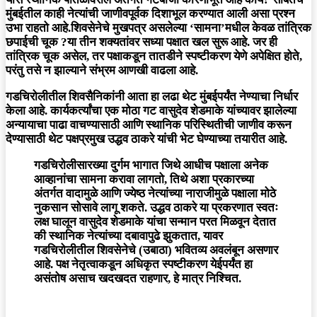
मुंबईतील काही नेत्यांची जाणीवपूर्वक दिशाभूल करण्यात आली असा प्रश्न
उभा राहतो आहे.शिवसेनेचे मुखपत्र असलेल्या ‘सामना’मधील केवळ तांत्रिक
छपाईची चूक ?या तीन शक्यतांवर सध्या पक्षात खल सुरू आहे. जर ही
तांत्रिक चूक असेल, तर पक्षाकडून तातडीने स्पष्टीकरण येणे अपेक्षित होते,
परंतु तसे न झाल्याने संभ्रम आणखी वाढला आहे.
गडचिरोलीतील शिवसैनिकांनी आता हा लढा थेट मुंबईपर्यंत नेण्याचा निर्धार
केला आहे. कार्यकर्त्यांचा एक मोठा गट वासुदेव शेडमाके यांच्यावर झालेल्या
अन्यायाचा पाढा वाचण्यासाठी आणि स्थानिक परिस्थितीची जाणीव करून
देण्यासाठी थेट पक्षप्रमुख उद्धव ठाकरे यांची भेट घेण्याच्या तयारीत आहे.
गडचिरोलीसारख्या दुर्गम भागात जिथे आधीच पक्षाला अनेक
आव्हानांचा सामना करावा लागतो, तिथे अशा प्रकारच्या
अंतर्गत वादामुळे आणि ज्येष्ठ नेत्यांच्या नाराजीमुळे पक्षाला मोठे
नुकसान सोसावे लागू शकते. उद्धव ठाकरे या प्रकरणात स्वतः
लक्ष घालून वासुदेव शेडमाके यांचा सन्मान परत मिळवून देतात
की स्थानिक नेत्यांच्या दबावापुढे झुकतात, यावर
गडचिरोलीतील शिवसेनेचे (उबाठा) भवितव्य अवलंबून असणार
आहे. पक्ष नेतृत्वाकडून अधिकृत स्पष्टीकरण येईपर्यंत हा
असंतोष असाच खदखदत राहणार, हे मात्र निश्चित.