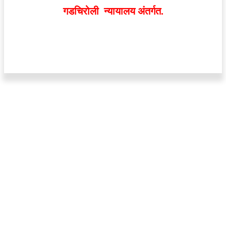
गडचिरोली न्यायालय अंतर्गत.
वेबसाईट डिजाईन - 9421719953