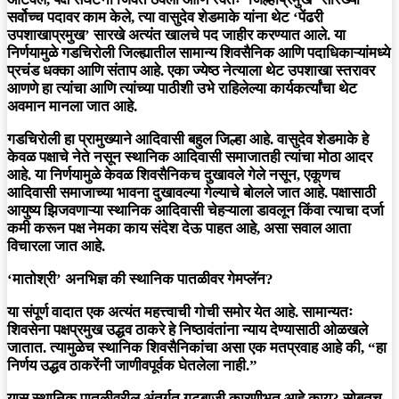
सर्वोच्च पदावर काम केले, त्या वासुदेव शेडमाके यांना थेट
‘पेंढरी
उपशाखाप्रमुख’
सारखे अत्यंत खालचे पद जाहीर करण्यात आले. या
निर्णयामुळे गडचिरोली जिल्ह्यातील सामान्य शिवसैनिक आणि पदाधिकाऱ्यांमध्ये
प्रचंड धक्का आणि संताप आहे. एका ज्येष्ठ नेत्याला थेट उपशाखा स्तरावर
आणणे हा त्यांचा आणि त्यांच्या पाठीशी उभे राहिलेल्या कार्यकर्त्यांचा थेट
अवमान मानला जात आहे.
गडचिरोली हा प्रामुख्याने आदिवासी बहुल जिल्हा आहे. वासुदेव शेडमाके हे
केवळ पक्षाचे नेते नसून स्थानिक आदिवासी समाजातही त्यांचा मोठा आदर
आहे. या निर्णयामुळे केवळ शिवसैनिकच दुखावले गेले नसून, एकूणच
आदिवासी समाजाच्या भावना दुखावल्या गेल्याचे बोलले जात आहे. पक्षासाठी
आयुष्य झिजवणाऱ्या स्थानिक आदिवासी चेहऱ्याला डावलून किंवा त्याचा दर्जा
कमी करून पक्ष नेमका काय संदेश देऊ पाहत आहे, असा सवाल आता
विचारला जात आहे.
‘मातोश्री’ अनभिज्ञ की स्थानिक पातळीवर गेमप्लॅन?
या संपूर्ण वादात एक अत्यंत महत्त्वाची गोची समोर येत आहे. सामान्यतः
शिवसेना पक्षप्रमुख उद्धव ठाकरे हे निष्ठावंतांना न्याय देण्यासाठी ओळखले
जातात. त्यामुळेच स्थानिक शिवसैनिकांचा असा एक मतप्रवाह आहे की,
“हा
निर्णय उद्धव ठाकरेंनी जाणीवपूर्वक घेतलेला नाही.”
यास स्थानिक पातळीवरील अंतर्गत गटबाजी कारणीभूत आहे काय? सोबतच