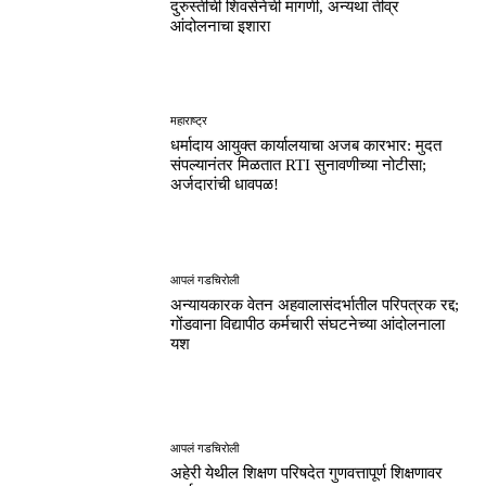
दुरुस्तीची शिवसेनेची मागणी, अन्यथा तीव्र
आंदोलनाचा इशारा
महाराष्ट्र
धर्मादाय आयुक्त कार्यालयाचा अजब कारभार: मुदत
संपल्यानंतर मिळतात RTI सुनावणीच्या नोटीसा;
अर्जदारांची धावपळ!
आपलं गडचिरोली
अन्यायकारक वेतन अहवालासंदर्भातील परिपत्रक रद्द;
गोंडवाना विद्यापीठ कर्मचारी संघटनेच्या आंदोलनाला
यश
आपलं गडचिरोली
अहेरी येथील शिक्षण परिषदेत गुणवत्तापूर्ण शिक्षणावर