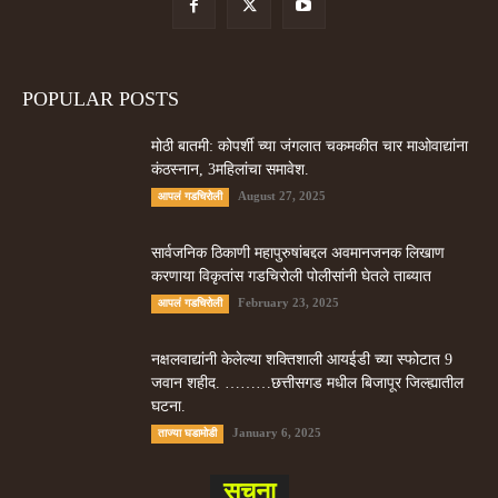
POPULAR POSTS
मोठी बातमी: कोपर्शी च्या जंगलात चकमकीत चार माओवाद्यांना
कंठस्नान, 3महिलांचा समावेश.
August 27, 2025
आपलं गडचिरोली
सार्वजनिक ठिकाणी महापुरुषांबद्दल अवमानजनक लिखाण
करणा­या विकृतांस गडचिरोली पोलीसांनी घेतले ताब्यात
February 23, 2025
आपलं गडचिरोली
नक्षलवाद्यांनी केलेल्या शक्तिशाली आयईडी च्या स्फोटात 9
जवान शहीद. ………छत्तीसगड मधील बिजापूर जिल्ह्यातील
घटना.
January 6, 2025
ताज्या घडामोडी
सूचना