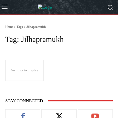
Home
Tags
Jilhapramukh
Tag:
Jilhapramukh
No posts to display
STAY CONNECTED