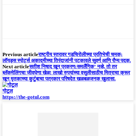
Previous article
राष्ट्रीय स्तरावर गडचिरोलीच्या प्रतिभेची चमक;
लॉयड्स स्पोर्ट्स अकादमीच्या तिरंदाजांनी पटकावले सुवर्ण आणि रौप्य पदक.
Next article
सतीश निषाद खून प्रकरण:समलैंगिक’ नव्हे, तो तर
ब्लॅकमेलिंगचा जीवघेणा खेळ! लाखो रुपयांच्या वसुलीसाठीच मित्राचा क्रूर
खून मृतकाच्या कुटुंबाचा पत्रकार परिषदेत खळबळजनक खुलासा.
गोटूल
https://the-gotul.com