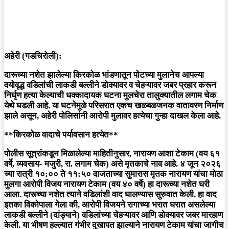
अहेरी (गडचिरोली):
दारूच्या नशेत झालेल्या किरकोळ भांडणातून पोटच्या मुलानेच आपल्या
वयोवृद्ध वडिलांची लाकडी बल्लीने डोक्यावर व चेहऱ्यावर जबर प्रहार करून
निर्घृण हत्या केल्याची धक्कादायक घटना मुलचेरा तालुक्यातील लगाम चेक
येथे घडली आहे. या घटनेमुळे परिसरात एकच खळबळजनक वातावरण निर्माण
झाले असून, अहेरी पोलिसांनी आरोपी मुलावर हत्येचा गुन्हा दाखल केला आहे.
**किरकोळ वादाचे पर्यावसान हत्येत**
पोलीस सूत्रांकडून मिळालेल्या माहितीनुसार, नारायण आशा टेकाम (वय ६१
वर्षे, व्यवसाय- मजुरी, रा. लगाम चेक) असे मृतकाचे नाव आहे. ४ जून २०२६
च्या रात्री १०:०० ते ११:५० वाजताच्या सुमारास मृतक नारायण यांचा मोठा
मुलगा आरोपी विजय नारायण टेकाम (वय ४० वर्षे) हा दारूच्या नशेत घरी
आला. दारूच्या नशेत त्याने वडिलांशी वाद घालण्यास सुरुवात केली. हा वाद
इतका विकोपाला गेला की, आरोपी विजयने रागाच्या भरात घरात असलेल्या
लाकडी बल्लीने (दांड्याने) वडिलांच्या चेहऱ्यावर आणि डोक्यावर जबर मारहाण
केली. या भीषण हल्ल्यात गंभीर दुखापत झाल्याने नारायण टेकाम यांचा जागीच