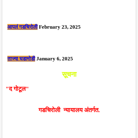
सार्वजनिक ठिकाणी महापुरुषांबद्दल अवमानजनक लिखाण करणा­या विकृतांस गडचिरोली
पोलीसांनी घेतले ताब्यात
आपलं गडचिरोली
February 23, 2025
नक्षलवाद्यांनी केलेल्या शक्तिशाली आयईडी च्या स्फोटात 9 जवान शहीद. ………
छत्तीसगड मधील बिजापूर जिल्ह्यातील घटना.
ताज्या घडामोडी
January 6, 2025
सूचना
"द गोटूल"
न्यूज नेटवर्कद्वारा प्रसिद्ध बातम्या आणि लेखामधून
व्यक्त झालेल्या मतांशी
संपादक मालक आणि प्रकाशक सहमत
असतीलच असे नाही
. अनावधानाने काही वाद निर्माण झाल्यास
गडचिरोली न्यायालय अंतर्गत.