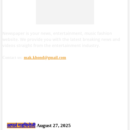
Newspaper is your news, entertainment, music fashion
website. We provide you with the latest breaking news and
videos straight from the entertainment industry.
Contact us:
mak.khond@gmail.com
POPULAR POSTS
मोठी बातमी: कोपर्शी च्या जंगलात चकमकीत चार माओवाद्यांना कंठस्नान, 3महिलांचा
समावेश.
आपलं गडचिरोली
August 27, 2025