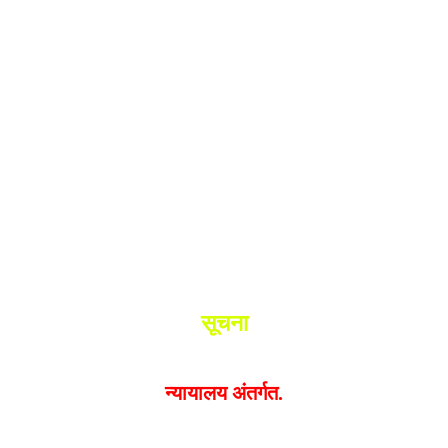
श.
ांनी घेतले ताब्यात
 मधील बिजापूर जिल्ह्यातील घटना.
सूचना
यक्त झालेल्या मतांशी
संपादक मालक आणि प्रकाशक सहमत असतील
न्यायालय अंतर्गत.