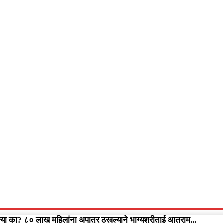
आपलं गडचिरोली
आपला विदर्भ
गुन्हेवृत्त
More
Video
्या का? ८० लाख महिलांना अपात्र ठरवल्याने भाग्यश्रीताई आत्राम...