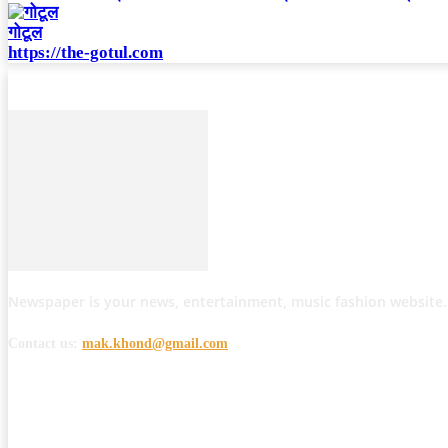
गोटूल
https://the-gotul.com
Newspaper is your news, entertainment, music fashion website.
Contact us:
mak.khond@gmail.com