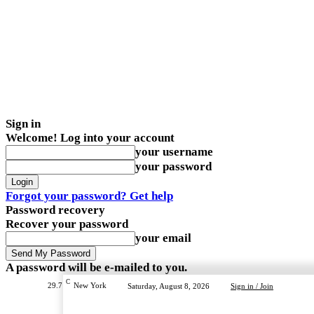
Sign in
Welcome! Log into your account
your username
your password
Forgot your password? Get help
Password recovery
Recover your password
your email
A password will be e-mailed to you.
C
29.7
New York
Saturday, August 8, 2026
Sign in / Join