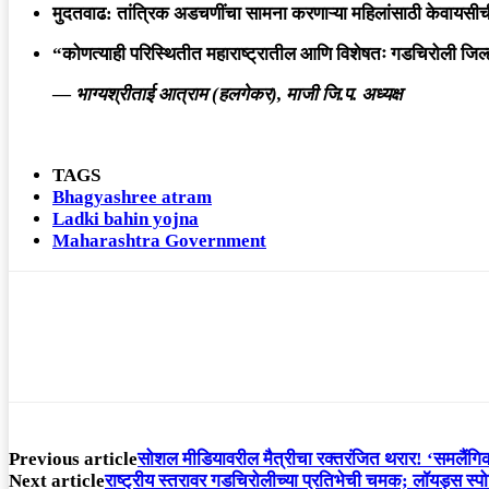
मुदतवाढ:
तांत्रिक अडचणींचा सामना करणाऱ्या महिलांसाठी केवायसीची 
“कोणत्याही परिस्थितीत महाराष्ट्रातील आणि विशेषतः गडचिरोली जिल
—
भाग्यश्रीताई आत्राम (हलगेकर), माजी जि.प. अध्यक्ष
TAGS
Bhagyashree atram
Ladki bahin yojna
Maharashtra Government
Previous article
सोशल मीडियावरील मैत्रीचा रक्तरंजित थरार! ‘समलैं
Next article
राष्ट्रीय स्तरावर गडचिरोलीच्या प्रतिभेची चमक; लॉयड्स स्पो