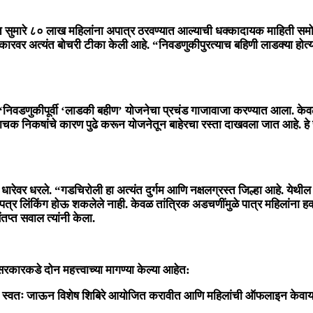
रात सुमारे ८० लाख महिलांना अपात्र ठरवण्यात आल्याची धक्कादायक माहिती समोर 
सरकारवर अत्यंत बोचरी टीका केली आहे. “निवडणुकीपुरत्याच बहिणी लाडक्या हो
्या, “निवडणुकीपूर्वी ‘लाडकी बहीण’ योजनेचा प्रचंड गाजावाजा करण्यात आला. के
क निकषांचे कारण पुढे करून योजनेतून बाहेरचा रस्ता दाखवला जात आहे. हे सरक
ा धारेवर धरले. “गडचिरोली हा अत्यंत दुर्गम आणि नक्षलग्रस्त जिल्हा आहे. ये
िंकिंग होऊ शकलेले नाही. केवळ तांत्रिक अडचणींमुळे पात्र महिलांना हक्काच्
्त सवाल त्यांनी केला.
 सरकारकडे दोन महत्त्वाच्या मागण्या केल्या आहेत:
े स्वतः जाऊन विशेष शिबिरे आयोजित करावीत आणि महिलांची ऑफलाइन केवायसी 