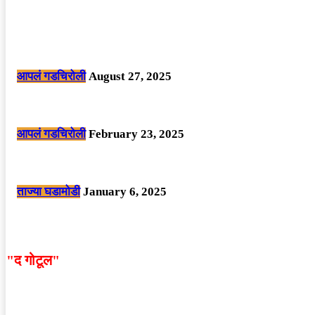
POPULAR POSTS
मोठी बातमी: कोपर्शी च्या जंगलात चकमकीत चार माओवाद्यांना कंठस्नान, 3महिलांचा समावे
आपलं गडचिरोली
August 27, 2025
सार्वजनिक ठिकाणी महापुरुषांबद्दल अवमानजनक लिखाण करणा­या विकृतांस गडचिरोली पोलीस
आपलं गडचिरोली
February 23, 2025
नक्षलवाद्यांनी केलेल्या शक्तिशाली आयईडी च्या स्फोटात 9 जवान शहीद. ………छत्तीसगड
ताज्या घडामोडी
January 6, 2025
"द गोटूल"
न्यूज नेटवर्कद्वारा प्रसिद्ध बातम्या आणि लेखामधून व्