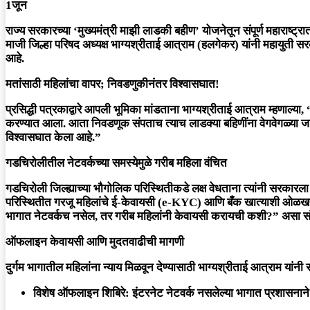
1जून
राज्य सरकारच्या ‘मुख्यमंत्री माझी लाडकी बहीण’ योजनेतून संपूर्ण महाराष्ट्
माजी जिल्हा परिषद अध्यक्ष भाग्यश्रीताई आत्राम (हलगेकर) यांनी महायुती 
आहे.
मतांसाठी महिलांचा वापर; निवडणुकीनंतर विश्वासघात!
​प्रसिद्धी पत्रकाद्वारे आपली भूमिका मांडताना भाग्यश्रीताई आत्राम म्हणाल
करण्यात आला. आता निवडणूक संपताच त्याच लाडक्या बहिणींना वेगवेगळ्या जाच
विश्वासघात केला आहे.”
गडचिरोलीतील नेटवर्कच्या समस्येमुळे गरीब महिला वंचित
​गडचिरोली जिल्ह्याच्या भौगोलिक परिस्थितीकडे लक्ष वेधताना त्यांनी सरकारल
परिस्थितीत गरजू महिलांचे ई-केवायसी (e-KYC) आणि बँक खात्याशी ओळखपत्र ल
भागात नेटवर्कच नसेल, तर गरीब महिलांनी केवायसी करायची कशी?” असा संतप
ऑफलाइन केवायसी आणि मुदतवाढीची मागणी
​दुर्गम भागातील महिलांना न्याय मिळवून देण्यासाठी भाग्यश्रीताई आत्राम यांनी
विशेष ऑफलाइन शिबिरे:
इंटरनेट नेटवर्क नसलेल्या भागात प्रशासनान