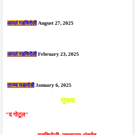
मोठी बातमी: कोपर्शी च्या जंगलात चकमकीत चार माओवाद्यांना कंठस्नान, 3महिलांचा
समावेश.
आपलं गडचिरोली
August 27, 2025
सार्वजनिक ठिकाणी महापुरुषांबद्दल अवमानजनक लिखाण करणा­या विकृतांस गडचिरोली
पोलीसांनी घेतले ताब्यात
आपलं गडचिरोली
February 23, 2025
नक्षलवाद्यांनी केलेल्या शक्तिशाली आयईडी च्या स्फोटात 9 जवान शहीद. ………
छत्तीसगड मधील बिजापूर जिल्ह्यातील घटना.
ताज्या घडामोडी
January 6, 2025
सूचना
"द गोटूल"
न्यूज नेटवर्कद्वारा प्रसिद्ध बातम्या आणि लेखामधून
व्यक्त झालेल्या मतांशी
संपादक मालक आणि प्रकाशक सहमत
असतीलच असे नाही
. अनावधानाने काही वाद निर्माण झाल्यास