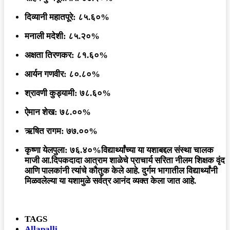
दिव्यानी महातपूरे:
८५.६०%
मनाली मदेशी:
८५.२०%
अक्षता तिरणकर:
८१.६०%
आर्यन गणवीर:
८०.८०%
श्रावणी कुड्यामी:
७८.६०%
ऐमान शेख:
७८.००%
ऋषित रागम:
७७.००%
कृष्णा येलपुला:
७६.४०%विद्यार्थ्यांच्या या यशाबद्दल संस्था चालक
माजी आ.दिपकदादा आत्राम शाळेचे प्राचार्य सरिता नीलम शिक्षक वृंद
आणि पालकांनी त्यांचे कौतुक केले आहे. दुर्गम भागातील विद्यार्थ्यांनी
मिळवलेल्या या यशामुळे सर्वत्र आनंद व्यक्त केला जात आहे.
TAGS
Allapalli