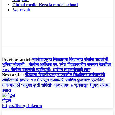
Global media Kerala model school
Ssc result
Previous article
माओवादमुक्त जिल्ह्याच्या विकासात पोलीस पाटलांची
भूमिका मोलाची – पोलीस अधीक्षक एम. रमेश ​जिल्हास्तरीय समन्वय बैठकीला
४०० पोलीस पाटलांची उपस्थिती; आरोग्य तपासणीचाही लाभ
Next article
गोंडवाना विद्यापीठासह राज्यातील शिक्षकेतर कर्मचाऱ्यांचे
आंदोलनाचे हत्यार; १४ मे पासून राज्यव्यापी रणशिंग फुंकणार! प्रलंबित
मागण्यांसाठी ‘संयुक्त कृती समिती’ आक्रमक; ८ जूनपासून बेमुदत संपाचा
इशारा
गोटूल
https://the-gotul.com