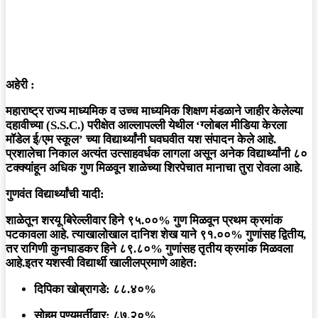
अहेरी :
महाराष्ट्र राज्य माध्यमिक व उच्च माध्यमिक शिक्षण मंडळाने जाहीर केलेल्या
दहावीच्या (S.S.C.) परीक्षेत आल्लापल्ली येथील
‘ग्लोबल मीडिया केरला
मॉडेल ई/एम स्कूल’
च्या विद्यार्थ्यांनी घवघवीत यश संपादन केले आहे.
प्रशालेचा निकाल अत्यंत उत्साहवर्धक लागला असून अनेक विद्यार्थ्यांनी ८०
टक्क्यांहून अधिक गुण मिळवून शाळेच्या शिरपेचात मानाचा तुरा रोवला आहे.
गुणवंत विद्यार्थ्यांची यादी:
शाळेतून
शरयू बिरेल्लीवार
हिने
९५.००%
गुण मिळवून प्रथम क्रमांक
पटकावला आहे. त्याखालोखाल
दानिश शेख
याने
९१.००%
गुणांसह द्वितीय,
तर
रागिणी कुनघाडकर
हिने
८९.८०%
गुणांसह तृतीय क्रमांक मिळवला
आहे.
इतर यशस्वी विद्यार्थी खालीलप्रमाणे आहेत:
दिपिका खोब्रागडे:
८८.४०%
सोहम पुण्यमूर्तीवार:
८७.२०%