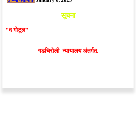
ताज्या घडामोडी
January 6, 2025
सूचना
"द गोटूल"
न्यूज नेटवर्कद्वारा प्रसिद्ध बातम्या आणि लेखामधून
व्यक्त झालेल्या मतांशी
संपादक मालक आणि प्रकाशक सहमत
असतीलच असे नाही
. अनावधानाने काही वाद निर्माण झाल्यास
गडचिरोली न्यायालय अंतर्गत.
वेबसाईट डिजाईन - 9421719953