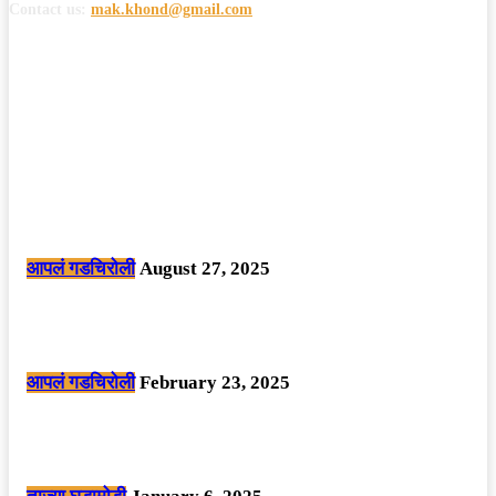
Contact us:
mak.khond@gmail.com
POPULAR POSTS
मोठी बातमी: कोपर्शी च्या जंगलात चकमकीत चार माओवाद्यांना कंठस्नान, 3महिलांचा
समावेश.
आपलं गडचिरोली
August 27, 2025
सार्वजनिक ठिकाणी महापुरुषांबद्दल अवमानजनक लिखाण करणा­या विकृतांस गडचिरोली
पोलीसांनी घेतले ताब्यात
आपलं गडचिरोली
February 23, 2025
नक्षलवाद्यांनी केलेल्या शक्तिशाली आयईडी च्या स्फोटात 9 जवान शहीद. ………
छत्तीसगड मधील बिजापूर जिल्ह्यातील घटना.