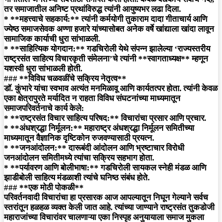
तर समाजातील अनिष्ट प्रथांविरुद्ध त्यांनी आयुष्यभर लढा दिला.
* **महत्त्वाचे सहकार्य:** त्यांनी कर्मयोगी तुकाराम दादा गीताचार्य आणि
ज्येष्ठ समाजसेवक अण्णा हजारे यांच्यासोबत अनेक वर्षे खांद्याला खांदा लावून
सामाजिक कार्याची धुरा सांभाळली.
* **साहित्यिक योगदान:** गडचिरोली येथे संपन्न झालेल्या ‘राज्यस्तरीय
राष्ट्रसंत साहित्य विचारकृती संमेलना’चे त्यांनी **स्वागताध्यक्ष** म्हणून
यशस्वी धुरा सांभाळली होती.
### **विविध चळवळींचे सक्रिय नेतृत्व**
डॉ. कुंभारे यांचा स्वभाव अत्यंत मनमिळावू आणि कार्यतत्पर होता. त्यांनी केवळ
एका क्षेत्रापुरते मर्यादित न राहता विविध संघटनांच्या माध्यमातून
समाजपरिवर्तनाचे कार्य केले:
* **राष्ट्रसंत विचार साहित्य परिषद:** विचारांचा प्रसार आणि प्रचार.
* **अंधश्रद्धा निर्मूलन:** महाराष्ट्र अंधश्रद्धा निर्मूलन समितीच्या
माध्यमातून वैज्ञानिक दृष्टिकोन रुजवण्यासाठी प्रयत्न.
* **जनआंदोलन:** दारूबंदी आंदोलन आणि भ्रष्टाचार विरोधी
जनआंदोलन समितीमध्ये त्यांचा सक्रिय सहभाग होता.
* **पर्यावरण आणि बोलीभाषा:** गडचिरोली सायकल स्नेही मंडळ आणि
झाडीबोली साहित्य मंडळाशी त्यांचे घनिष्ठ संबंध होते.
### **एक मोठी पोकळी**
परिवर्तनवादी विचारांचा हा प्रसारक आज आपल्यातून निघून गेल्याने सर्वच
स्तरांतून हळहळ व्यक्त केली जात आहे. त्यांच्या जाण्याने राष्ट्रसंत तुकडोजी
महाराजांच्या विचारांवर चालणाऱ्या एका निस्पृह अनुयायाला समाज मुकला