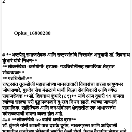
2
Oplus_16908288
# **अष्टपैलू समाजसेवक आणि राष्ट्रसंतांचे निष्ठावंत अनुयायी डॉ. शिवनाथ
कुंभारे यांचे निधन**
**लोकसेवेचा ‘कर्मयोगी’ हरपला: गडचिरोलीसह सामाजिक क्षेत्रात
शोककळा**
**गडचिरोली:**
राष्ट्रसंत तुकडोजी महाराजांच्या मानवतावादी विचारांचा वारसा आयुष्यभर
जोपासणारे, गुरुदेव सेवा मंडळाचे माजी जिल्हा सेवाधिकारी आणि ज्येष्ठ
समाजसेवक **डॉ. शिवनाथ कुंभारे (८९)** यांचे आज दुपारी ११ वाजता
त्यांच्या राहत्या घरी वृद्धापकाळाने दुःखद निधन झाले. त्यांच्या जाण्याने
सामाजिक, साहित्यिक आणि जनआंदोलन क्षेत्रातील एक आधारस्तंभ
कोसळल्याची भावना व्यक्त होत आहे.
### **लोकसेवेचे ५० वर्षांचे अखंड व्रत**
डॉ. कुंभारे यांनी आपली पाच दशके दुर्गम, नक्षलग्रस्त आणि आदिवासी
भागातील जनतेच्या सेवेसाठी समर्पित केली होती. केवळ वैद्यकीय सेवाच नव्हे,