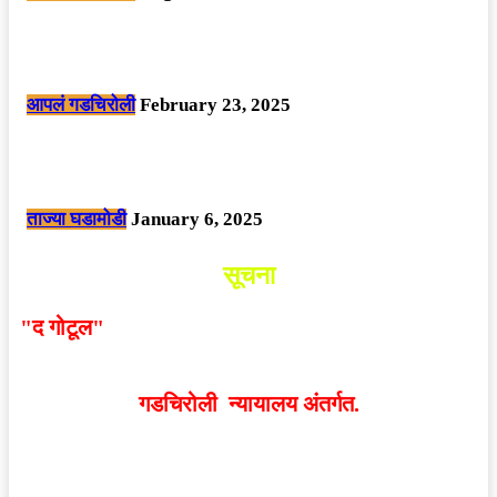
सार्वजनिक ठिकाणी महापुरुषांबद्दल अवमानजनक लिखाण करणा­या विकृतांस गडचिरोली
पोलीसांनी घेतले ताब्यात
आपलं गडचिरोली
February 23, 2025
नक्षलवाद्यांनी केलेल्या शक्तिशाली आयईडी च्या स्फोटात 9 जवान शहीद. ………
छत्तीसगड मधील बिजापूर जिल्ह्यातील घटना.
ताज्या घडामोडी
January 6, 2025
सूचना
"द गोटूल"
न्यूज नेटवर्कद्वारा प्रसिद्ध बातम्या आणि लेखामधून
व्यक्त झालेल्या मतांशी
संपादक मालक आणि प्रकाशक सहमत
असतीलच असे नाही
. अनावधानाने काही वाद निर्माण झाल्यास
गडचिरोली न्यायालय अंतर्गत.