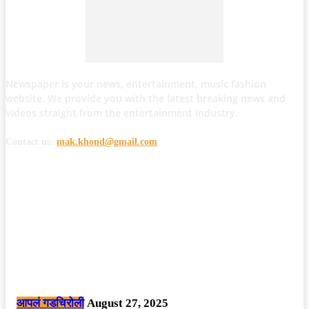
Newspaper is your news, entertainment, music fashion
website. We provide you with the latest breaking news and
videos straight from the entertainment industry.
Contact us:
mak.khond@gmail.com
POPULAR POSTS
मोठी बातमी: कोपर्शी च्या जंगलात चकमकीत चार माओवाद्यांना कंठस्नान, 3महिलांचा
समावेश.
आपलं गडचिरोली
August 27, 2025