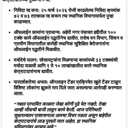
निविदा रद्द करा:
२५ मार्च २०२६ रोजी काढलेल्या निविदा क्रमांक
७२ व ७३ तात्काळ रद्द करून त्या स्थानिक विभागामार्फत पुन्हा
काढाव्यात.
ऑफलाईन कामांना प्राधान्य:
अहेरी नगर पंचायत हद्दीतील १००
टक्के कामे ऑफलाईन पद्धतीनेच द्यावीत. तसेच वन विभाग, सिंचन व
ग्रामीण विभागातील कामेही स्थानिक सुशिक्षित बेरोजगारांना
ऑफलाईन पद्धतीने मिळावीत.
मर्यादेचे पालन:
सोसायट्यांना मिळणाऱ्या कामांमध्ये ३३ टक्क्यांची
मर्यादा पाळावी आणि ९ ते १० लाखांखालील कामे स्थानिक
कंत्राटदारांनाच द्यावीत.
पारदर्शकतेचा अभाव:
ऑनलाइन टेंडर प्रक्रियेत खुले टेंडर टाळून
विशिष्ट लोकांना झुकते माप दिले जात असल्याचा आरोपही करण्यात
आला.
“नक्षल प्रभावित काळात जेव्हा कोणी पुढे येत नव्हते, तेव्हा
आम्ही जीवाची बाजी लावून कामे केली. आज परिस्थिती
सुधारल्यावर प्रशासनाला आमचा विसर पडला असून बाहेरील
कंत्राटदारांचे लाड पुरवले जात आहेत. हा स्थानिक
भूमिपुत्रांवर अन्याय आहे.”