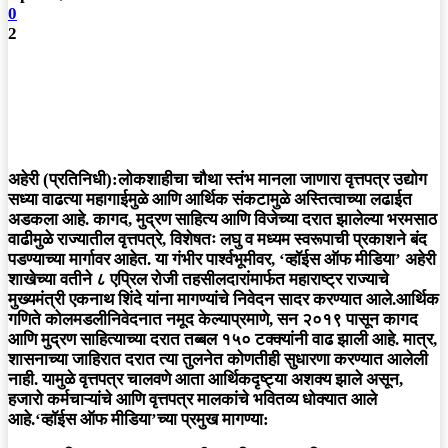
0
2
अहेरी (प्रतिनिधी):
लोकशाहीचा चौथा स्तंभ मानला जाणारा वृत्तपत्र उद्योग
सध्या वाढत्या महागाईमुळे आणि आर्थिक संकटामुळे अस्तित्वाच्या लढाईत
अडकला आहे. कागद, मुद्रण साहित्य आणि विजेच्या दरात झालेल्या भरमसाठ
वाढीमुळे राज्यातील वृत्तपत्रे, विशेषतः लघु व मध्यम स्वरूपाची प्रकाशने बंद
पडण्याच्या मार्गावर आहेत. या गंभीर पार्श्वभूमीवर,
‘व्हॉईस ऑफ मीडिया’
अहेरी
शाखेच्या वतीने ८ एप्रिल रोजी तहसीलदारांमार्फत महाराष्ट्र राज्याचे
मुख्यमंत्री एकनाथ शिंदे यांना मागण्यांचे निवेदन सादर करण्यात आले.
आर्थिक
गणिते कोलमडली
निवेदनात नमूद केल्याप्रमाणे, सन २०१९ पासून कागद
आणि मुद्रण साहित्याच्या दरात तब्बल
१५० टक्क्यांनी
वाढ झाली आहे. मात्र,
शासनाच्या जाहिरात दरात त्या तुलनेत कोणतीही सुधारणा करण्यात आलेली
नाही. यामुळे वृत्तपत्र चालवणे आता आर्थिकदृष्ट्या अशक्य झाले असून,
हजारो कर्मचाऱ्यांचे आणि वृत्तपत्र मालकांचे भवितव्य धोक्यात आले
आहे.
‘व्हॉईस ऑफ मीडिया’च्या प्रमुख मागण्या: