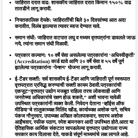
जाहिरात दरात वाढ:
शासकीय जाहिरात दरात किमान १५०% वाढ
तातडीने लागू करावी.
नियतकालिक देयके:
जाहिरातींची बिले ३० दिवसांच्या आत अदा
करावीत, विलंब झाल्यास त्यावर व्याज देण्यात यावे.
समान संधी:
जाहिरात वाटपात लघु व मध्यम वृत्तपत्रांना डावलले जाऊ
नये, त्यांना समान संधी मिळावी.
पत्रकार कल्याण:
१० वर्षे सेवा असलेल्या पत्रकारांना ‘अधिस्वीकृती’
(Accreditation) कार्ड द्यावे आणि २० वर्षे सेवा व ५५ वर्षे पूर्ण
झालेल्या पत्रकारांना ‘पेन्शन’ योजना लागू करावी.
ई-टेंडर सक्ती:
सर्व शासकीय ई-टेंडर आणि जाहिराती पूर्ण स्वरूपात
वृत्तपत्रात प्रसिद्ध करण्याची सक्ती कायम ठेवावी.
पत्रकारांची
एकजूट
“वृत्तपत्र उद्योग मजबूत राहिला तरच लोकशाही आणि
जनतेच्या अधिकारांचे रक्षण होऊ शकते,” अशी भावना यावेळी
उपस्थित पत्रकारांनी व्यक्त केली. निवेदन देताना ‘व्हॉईस ऑफ
मीडिया’चे तालुकाध्यक्ष
मिलिंद खोंड
, कार्याध्यक्ष
अशोक पागे
, सचिव
पंकज नौनुरवार
, उपाध्यक्ष
अखिल कोलपाकवार
, सदस्य
अशोक
आईंचवार, रफीक पठाण, रमेश बामनकर
आदी उपस्थित होते.आता या
ऐतिहासिक आर्थिक संकटात सापडलेल्या वृत्तपत्र उद्योगाला राज्य
सरकार काय दिलासा देते, याकडे संपूर्ण माध्यमांचे लक्ष लागले आहे.