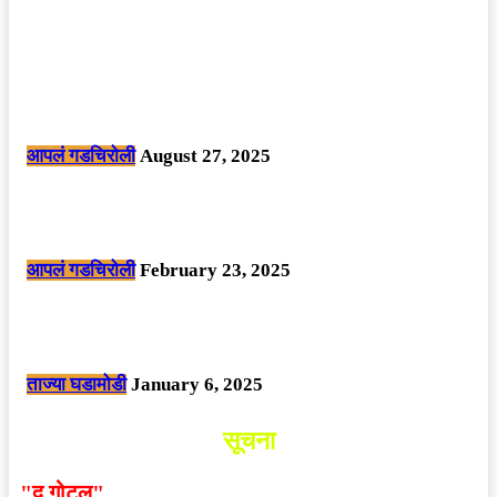
POPULAR POSTS
मोठी बातमी: कोपर्शी च्या जंगलात चकमकीत चार माओवाद्यांना कंठस्नान, 3महिलांचा
समावेश.
आपलं गडचिरोली
August 27, 2025
सार्वजनिक ठिकाणी महापुरुषांबद्दल अवमानजनक लिखाण करणा­या विकृतांस गडचिरोली
पोलीसांनी घेतले ताब्यात
आपलं गडचिरोली
February 23, 2025
नक्षलवाद्यांनी केलेल्या शक्तिशाली आयईडी च्या स्फोटात 9 जवान शहीद. ………
छत्तीसगड मधील बिजापूर जिल्ह्यातील घटना.
ताज्या घडामोडी
January 6, 2025
सूचना
"द गोटूल"
न्यूज नेटवर्कद्वारा प्रसिद्ध बातम्या आणि लेखामधून