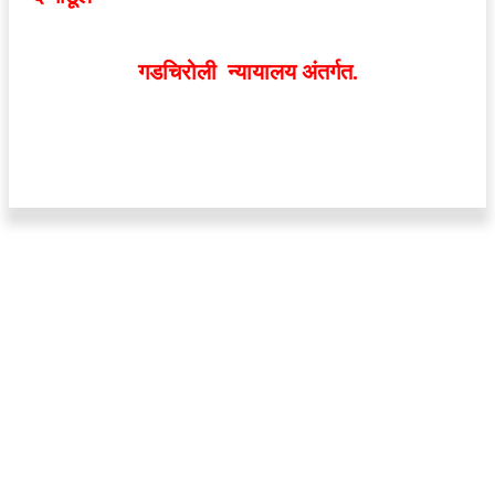
व्यक्त झालेल्या मतांशी
संपादक मालक आणि प्रकाशक सहमत
असतीलच असे नाही
. अनावधानाने काही वाद निर्माण झाल्यास
गडचिरोली न्यायालय अंतर्गत.
वेबसाईट डिजाईन - 9421719953