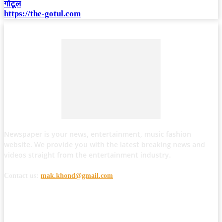
गोटूल
https://the-gotul.com
Newspaper is your news, entertainment, music fashion
website. We provide you with the latest breaking news and
videos straight from the entertainment industry.
Contact us:
mak.khond@gmail.com