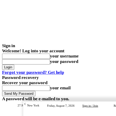
Sign in
Welcome! Log into your account
your username
your password
Forgot your password? Get help
Password recovery
Recover your password
your email
A password will be e-mailed to you.
C
27.9
New York
Friday, August 7, 2026
Sign in / Join
R