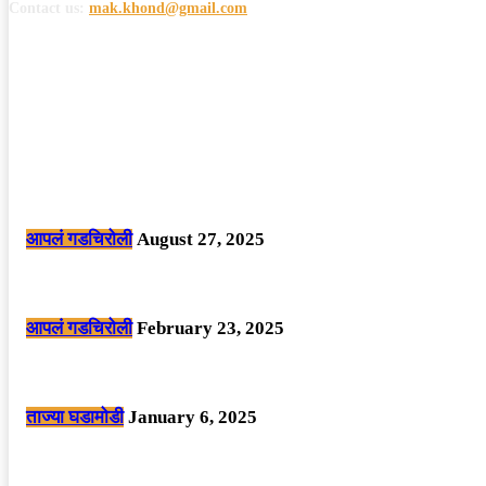
Contact us:
mak.khond@gmail.com
POPULAR POSTS
मोठी बातमी: कोपर्शी च्या जंगलात चकमकीत चार माओवाद्यांना कंठस्नान, 3महिलांचा समावे
आपलं गडचिरोली
August 27, 2025
सार्वजनिक ठिकाणी महापुरुषांबद्दल अवमानजनक लिखाण करणा­या विकृतांस गडचिरोली पोलीस
आपलं गडचिरोली
February 23, 2025
नक्षलवाद्यांनी केलेल्या शक्तिशाली आयईडी च्या स्फोटात 9 जवान शहीद. ………छत्तीसगड
ताज्या घडामोडी
January 6, 2025