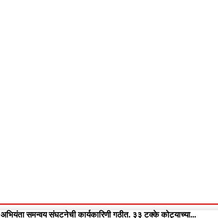
आपलं गडचिरोली
आपला विदर्भ
गुन्हेवृत्त
More
Video
 अभियंता समन्वय संघटनेची कार्यकारिणी गठीत. ३३ टक्के कोट्याच्या...