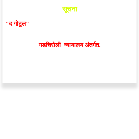
सूचना
"द गोटूल"
न्यूज नेटवर्कद्वारा प्रसिद्ध बातम्या आणि लेखामधून
व्यक्त झालेल्या मतांशी
संपादक मालक आणि प्रकाशक सहमत
असतीलच असे नाही
. अनावधानाने काही वाद निर्माण झाल्यास
गडचिरोली न्यायालय अंतर्गत.
वेबसाईट डिजाईन - 9421719953