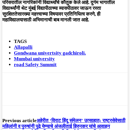
परिसरातील नागरिकांनी विद्यार्थ्यांचे कौतुक केले आहे. दुर्गम भागातील
विद्यार्थ्यांनी थेट मुंबई विद्यापीठाच्या व्यासपीठावर जाऊन रस्ता
सुरक्षिततेसारख्या महत्त्वाच्या विषयावर प्रतिनिधित्व करणे, ही
महाविद्यालयासाठी अभिमानाची बाब मानली जात आहे.
TAGS
Allapalli
Gondwana univertsity gadchiroli.
Mumbai university
road Safety Summit
Previous article
अहेरीत ‘विराट हिंदू संमेलन’ उत्साहात; राष्ट्रसेवेसाठी
महिलांनी व पुरुषांनी पुढे येण्याचे अंजलीताई हिरुरकर यांचे आवाहन