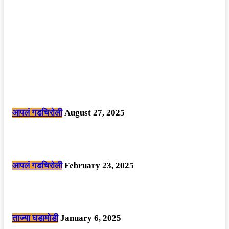
POPULAR POSTS
मोठी बातमी: कोपर्शी च्या जंगलात चकमकीत चार माओवाद्यांना कंठस्नान, 3महिलांचा
समावेश.
आपलं गडचिरोली
August 27, 2025
सार्वजनिक ठिकाणी महापुरुषांबद्दल अवमानजनक लिखाण करणा­या विकृतांस गडचिरोली
पोलीसांनी घेतले ताब्यात
आपलं गडचिरोली
February 23, 2025
नक्षलवाद्यांनी केलेल्या शक्तिशाली आयईडी च्या स्फोटात 9 जवान शहीद. ………
छत्तीसगड मधील बिजापूर जिल्ह्यातील घटना.
ताज्या घडामोडी
January 6, 2025