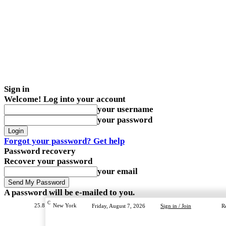
Sign in
Welcome! Log into your account
your username
your password
Forgot your password? Get help
Password recovery
Recover your password
your email
A password will be e-mailed to you.
C
25.8
New York
Friday, August 7, 2026
Sign in / Join
R