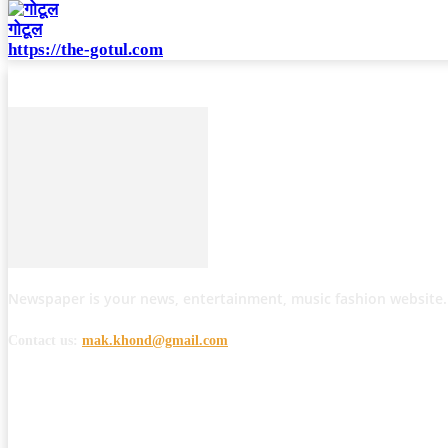
गोटूल
https://the-gotul.com
Newspaper is your news, entertainment, music fashion website.
Contact us:
mak.khond@gmail.com