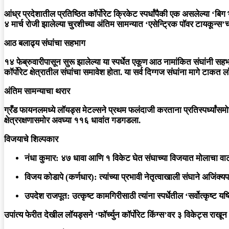
आंध्र प्रदेशातील प्रतिष्ठित कॉर्पोरेट क्रिकेट स्पर्धांपैकी एक असलेल्या
‘बिग
४ मार्च रोजी झालेल्या चुरशीच्या अंतिम सामन्यात ‘एसेन्ट्रिक पॉवर टायकू
आठ बलाढ्य संघांचा सहभाग
​१४ फेब्रुवारीपासून सुरू झालेल्या या स्पर्धेत एकूण आठ नामांकित संघांन
कॉर्पोरेट क्षेत्रातील संघांचा समावेश होता. या सर्व दिग्गज संघांना मागे टाकत ल
अंतिम सामन्याचा थरार
​ग्रँड फायनलमध्ये लॉयड्स मेटल्सने प्रथम फलंदाजी करताना प्रतिस्पर्ध्यांसम
क्षेत्ररक्षणासमोर अवघ्या
११६ धावांत
गडगडला.
विजयाचे शिल्पकार
नंधा कुमार:
४७ धावा आणि १ विकेट घेत संघाच्या विजयात मोलाचा वाट
विजय कोडापे (कर्णधार):
त्यांच्या प्रभावी नेतृत्वाखाली संघाने अजिंक्यप
उपदेश राजपूत:
उत्कृष्ट कामगिरीसाठी त्यांना स्पर्धेतील
‘सर्वोत्कृष्ट यष
​उपांत्य फेरीत देखील लॉयड्सने ‘फॉर्च्युन कॉर्पोरेट किंग्स’वर ३ विकेट्स र