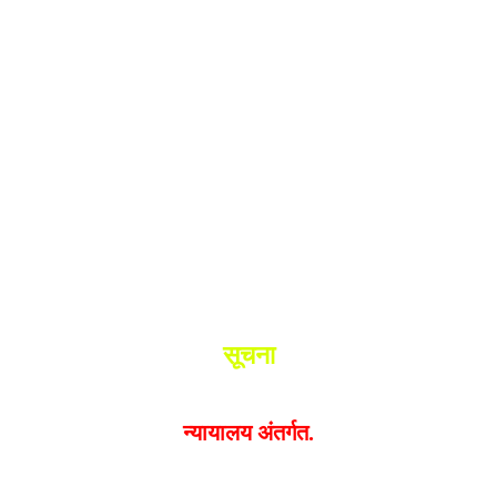
श.
ांनी घेतले ताब्यात
 मधील बिजापूर जिल्ह्यातील घटना.
सूचना
यक्त झालेल्या मतांशी
संपादक मालक आणि प्रकाशक सहमत असतील
न्यायालय अंतर्गत.