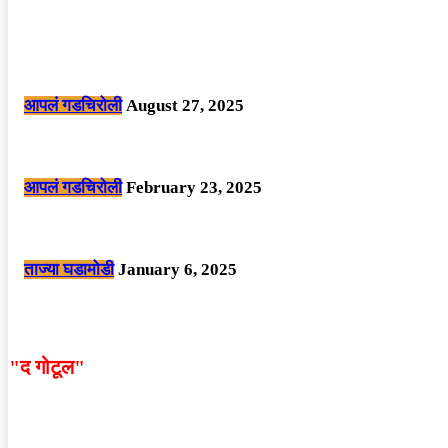
POPULAR POSTS
मोठी बातमी: कोपर्शी च्या जंगलात चकमकीत चार माओवाद्यांना कंठस्नान, 3महिलांचा समावे
आपलं गडचिरोली
August 27, 2025
सार्वजनिक ठिकाणी महापुरुषांबद्दल अवमानजनक लिखाण करणा­या विकृतांस गडचिरोली पोलीस
आपलं गडचिरोली
February 23, 2025
नक्षलवाद्यांनी केलेल्या शक्तिशाली आयईडी च्या स्फोटात 9 जवान शहीद. ………छत्तीसगड
ताज्या घडामोडी
January 6, 2025
"द गोटूल"
न्यूज नेटवर्कद्वारा प्रसिद्ध बातम्या आणि लेखामधून व्