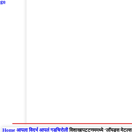
संपादकीय
Home
राष्ट्रीय
आंतरराष्ट्रीय
महाराष्ट्र
Home
आपला विदर्भ
आपलं गडचिरोली
विशाखापट्टणममध्ये ‘लॉयड्स मेटल्स’च