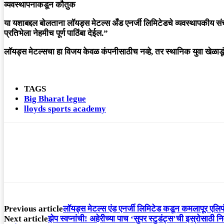
व्यवस्थापनाकडून कौतुक
​या यशाबद्दल बोलताना लॉयड्स मेटल्स अँड एनर्जी लिमिटेडचे व्यवस्थापकीय 
प्रतिभेला नेहमीच पूर्ण पाठिंबा देईल.”
​लॉयड्स मेटल्सचा हा विजय केवळ कंपनीसाठीच नव्हे, तर स्थानिक युवा खेळाडू
TAGS
Big Bharat legue
lloyds sports academy
Previous article
लॉयड्स मेटल्स एंड एनर्जी लिमिटेड कडून कमलापूर एलिफंट
Next article
झेप स्वप्नांची! अहेरीच्या पाच ‘सुपर स्टुडंट्स’ची इस्रोसाठी 