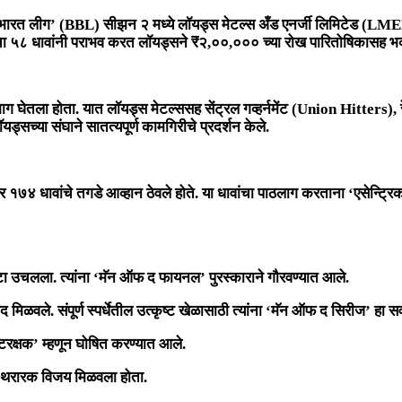
 भारत लीग’ (BBL) सीझन २
मध्ये
लॉयड्स मेटल्स अँड एनर्जी लिमिटेड (LM
न्स’चा ५८ धावांनी पराभव करत लॉयड्सने ₹२,००,००० च्या रोख पारितोषिकासह भव्
ी सहभाग घेतला होता. यात लॉयड्स मेटल्ससह सेंट्रल गव्हर्नमेंट (Union Hit
ॉयड्सच्या संघाने सातत्यपूर्ण कामगिरीचे प्रदर्शन केले.
ोर
१७४ धावांचे
तगडे आव्हान ठेवले होते. या धावांचा पाठलाग करताना ‘एसेन्ट्
ा उचलला. त्यांना
‘मॅन ऑफ द फायनल’
पुरस्काराने गौरवण्यात आले.
द मिळवले. संपूर्ण स्पर्धेतील उत्कृष्ट खेळासाठी त्यांना
‘मॅन ऑफ द सिरीज’
हा सर
्टिरक्षक’
म्हणून घोषित करण्यात आले.
ाखून थरारक विजय मिळवला होता.