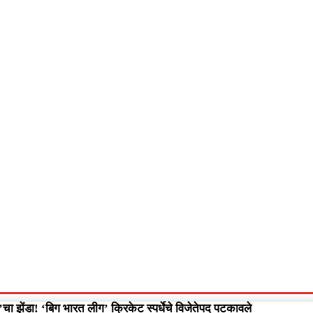
आपलं गडचिरोली
आपला विदर्भ
गुन्हेवृत्त
More
Video
ा झेंडा! ‘बिग भारत लीग’ क्रिकेट स्पर्धेचे विजेतेपद पटकावले