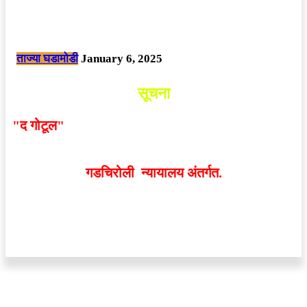
नक्षलवाद्यांनी केलेल्या शक्तिशाली आयईडी च्या स्फोटात 9 जवान शहीद. ………
छत्तीसगड मधील बिजापूर जिल्ह्यातील घटना.
ताज्या घडामोडी
January 6, 2025
सूचना
"द गोटूल"
न्यूज नेटवर्कद्वारा प्रसिद्ध बातम्या आणि लेखामधून
व्यक्त झालेल्या मतांशी
संपादक मालक आणि प्रकाशक सहमत
असतीलच असे नाही
. अनावधानाने काही वाद निर्माण झाल्यास
गडचिरोली न्यायालय अंतर्गत.
वेबसाईट डिजाईन - 9421719953