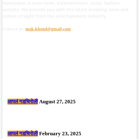
Newspaper is your news, entertainment, music fashion
website. We provide you with the latest breaking news and
videos straight from the entertainment industry.
Contact us:
mak.khond@gmail.com
POPULAR POSTS
मोठी बातमी: कोपर्शी च्या जंगलात चकमकीत चार माओवाद्यांना कंठस्नान, 3महिलांचा
समावेश.
आपलं गडचिरोली
August 27, 2025
सार्वजनिक ठिकाणी महापुरुषांबद्दल अवमानजनक लिखाण करणा­या विकृतांस गडचिरोली
पोलीसांनी घेतले ताब्यात
आपलं गडचिरोली
February 23, 2025