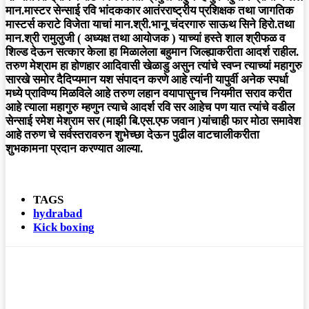
मान.मास्टर सेन्साई रवि भांदककार आतंरराष्ट्रीय प्रशिक्षक तथा जागतिक
मास्टर्स कराटे विजेता याचां मान.श्री.भानू चंदरगारु साऊथ सिने हिरो.तथा
मान.श्री रामुलुजी ( अध्यक्ष तथा आयोजक ) याच्यां हस्ते शाल श्रीफळ व
शिल्ड देऊन सत्कार केला हा मिळालेला बहुमान जिल्ह्याकरीता आदर्श राहील.
तरुण मेश्राम हा होणहार आदिवासी खेळाडु असुन त्यांचे स्वप्न त्याच्यां महागुरु
सारखे समोर दैदिप्यमान यश संपादन करणे आहे त्यांनी यापुर्वी अनेक स्पर्धा
मध्ये प्राविण्य मिळविले आहे तरुण लहान वयापासुनच नियमीत सराव करीत
आहे त्याला महागुरु म्हणुन त्याचे आदर्श रवि सर आहेच पण यात त्यांचे वडील
सेन्साई रमेश मेश्राम सर (माझी बि.एस.एफ जवान )यांचाही फार मोठा समावेश
आहे तरुण चे सर्वस्तरावरुन शुभेच्छा देऊन पुढील वाटचालीकरीता
शुभकामना प्रदान करण्यात आल्या.
TAGS
hydrabad
Kick boxing