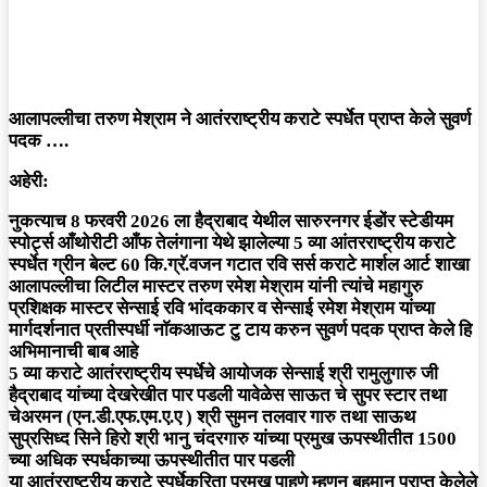
आलापल्लीचा तरुण मेश्राम ने आतंरराष्ट्रीय कराटे स्पर्धेत प्राप्त केले सुवर्ण
पदक ….
अहेरी:
नुकत्याच 8 फरवरी 2026 ला हैद्राबाद येथील सारुरनगर ईडोंर स्टेडीयम
स्पोर्ट्स आँथोरीटी आँफ तेलंगाना येथे झालेल्या 5 व्या आंतरराष्ट्रीय कराटे
स्पर्धेत ग्रीन बेल्ट 60 कि.ग्रॅ.वजन गटात रवि सर्स कराटे मार्शल आर्ट शाखा
आलापल्लीचा लिटील मास्टर तरुण रमेश मेश्राम यांनी त्यांचे महागुरु
प्रशिक्षक मास्टर सेन्साई रवि भांदककार व सेन्साई रमेश मेश्राम यांच्या
मार्गदर्शनात प्रतीस्पर्धी नाॅकआऊट टु टाय करुन सुवर्ण पदक प्राप्त केले हि
अभिमानाची बाब आहे
5 व्या कराटे आतंरराष्ट्रीय स्पर्धेचे आयोजक सेन्साई श्री रामुलुगारु जी
हैद्राबाद यांच्या देखरेखीत पार पडली यावेळेस साऊत चे सुपर स्टार तथा
चेअरमन (एन.डी.एफ.एम.ए.ए ) श्री सुमन तलवार गारु तथा साऊथ
सुप्रसिध्द सिने हिरो श्री भानु चंदरगारु यांच्या प्रमुख ऊपस्थीतीत 1500
च्या अधिक स्पर्धकाच्या ऊपस्थीतीत पार पडली
या आतंरराष्ट्रीय कराटे स्पर्धेकरिता प्रमुख पाहुणे म्हणुन बहुमान प्राप्त केलेले