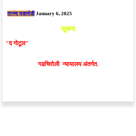
छत्तीसगड मधील बिजापूर जिल्ह्यातील घटना.
ताज्या घडामोडी
January 6, 2025
सूचना
"द गोटूल"
न्यूज नेटवर्कद्वारा प्रसिद्ध बातम्या आणि लेखामधून
व्यक्त झालेल्या मतांशी
संपादक मालक आणि प्रकाशक सहमत
असतीलच असे नाही
. अनावधानाने काही वाद निर्माण झाल्यास
गडचिरोली न्यायालय अंतर्गत.
वेबसाईट डिजाईन - 9421719953