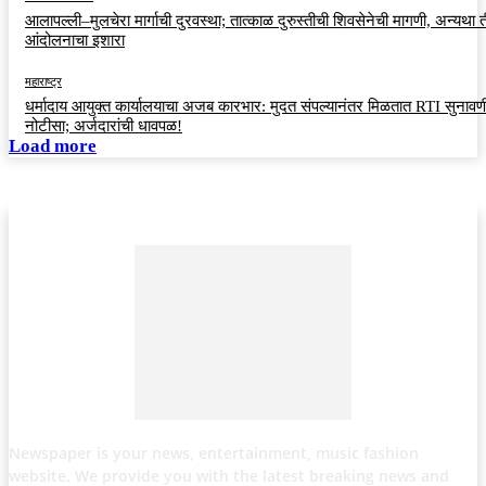
आलापल्ली–मुलचेरा मार्गाची दुरवस्था; तात्काळ दुरुस्तीची शिवसेनेची मागणी, अन्यथा त
आंदोलनाचा इशारा
महाराष्ट्र
धर्मादाय आयुक्त कार्यालयाचा अजब कारभार: मुदत संपल्यानंतर मिळतात RTI सुनावणी
नोटीसा; अर्जदारांची धावपळ!
Load more
Newspaper is your news, entertainment, music fashion
website. We provide you with the latest breaking news and