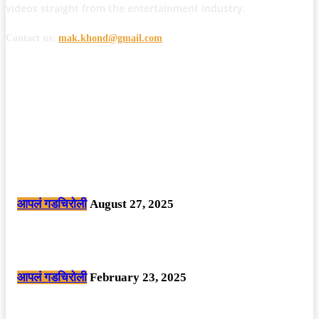
videos straight from the entertainment industry.
Contact us:
mak.khond@gmail.com
POPULAR POSTS
मोठी बातमी: कोपर्शी च्या जंगलात चकमकीत चार माओवाद्यांना कंठस्नान, 3महिलांचा
समावेश.
आपलं गडचिरोली
August 27, 2025
सार्वजनिक ठिकाणी महापुरुषांबद्दल अवमानजनक लिखाण करणा­या विकृतांस गडचिरोली
पोलीसांनी घेतले ताब्यात
आपलं गडचिरोली
February 23, 2025
नक्षलवाद्यांनी केलेल्या शक्तिशाली आयईडी च्या स्फोटात 9 जवान शहीद. ………