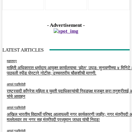
- Advertisement -
LATEST ARTICLES
महाराष्ट्र
माहिती अधिकारात धर्मादाय आयुक्त कार्यालयाचा ‘झोल’ उघड: सुनावणीच्या ४ मिनिट
पाठवली स्पीड पोस्टाने नोटीस; उच्चस्तरीय चौकशीची मागणी.
आपलं गडचिरोली
राष्ट्रवादी काँग्रेस महिला व युवती पदाधिकाऱ्यांची निवडपक्ष मजबुत करा तनुश्रीताई
यांचे आवाहन
आपलं गडचिरोली
अखिल भारतीय विद्यार्थी परिषद आलापल्ली नगर कार्यकारणी जाहीर; नगर मंत्रीपदी अर
मल्लेलवार तर नगर सह मंत्रीपदी प्रध्युमान जाधव यांची निवड!
आपलं गडचिरोली