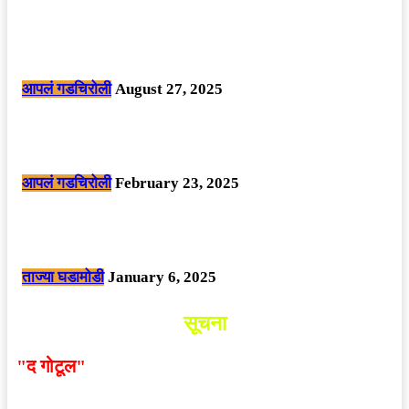
मोठी बातमी: कोपर्शी च्या जंगलात चकमकीत चार माओवाद्यांना कंठस्नान, 3महिलांचा
समावेश.
आपलं गडचिरोली
August 27, 2025
सार्वजनिक ठिकाणी महापुरुषांबद्दल अवमानजनक लिखाण करणा­या विकृतांस गडचिरोली
पोलीसांनी घेतले ताब्यात
आपलं गडचिरोली
February 23, 2025
नक्षलवाद्यांनी केलेल्या शक्तिशाली आयईडी च्या स्फोटात 9 जवान शहीद. ………
छत्तीसगड मधील बिजापूर जिल्ह्यातील घटना.
ताज्या घडामोडी
January 6, 2025
सूचना
"द गोटूल"
न्यूज नेटवर्कद्वारा प्रसिद्ध बातम्या आणि लेखामधून
व्यक्त झालेल्या मतांशी
संपादक मालक आणि प्रकाशक सहमत
असतीलच असे नाही
. अनावधानाने काही वाद निर्माण झाल्यास