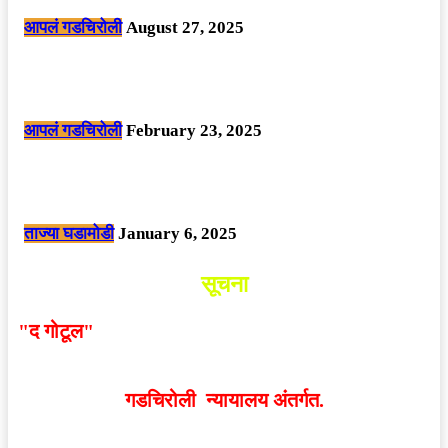
आपलं गडचिरोली
August 27, 2025
सार्वजनिक ठिकाणी महापुरुषांबद्दल अवमानजनक लिखाण करणा­या विकृतांस गडचिरोली
पोलीसांनी घेतले ताब्यात
आपलं गडचिरोली
February 23, 2025
नक्षलवाद्यांनी केलेल्या शक्तिशाली आयईडी च्या स्फोटात 9 जवान शहीद. ………
छत्तीसगड मधील बिजापूर जिल्ह्यातील घटना.
ताज्या घडामोडी
January 6, 2025
सूचना
"द गोटूल"
न्यूज नेटवर्कद्वारा प्रसिद्ध बातम्या आणि लेखामधून
व्यक्त झालेल्या मतांशी
संपादक मालक आणि प्रकाशक सहमत
असतीलच असे नाही
. अनावधानाने काही वाद निर्माण झाल्यास
गडचिरोली न्यायालय अंतर्गत.