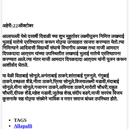
अहेरी:22ऑक्टोबर
आलापल्ली येथे दरवर्षी दिवाळी च्या शुभ मुहूर्तावर लक्ष्मीपूजन निमित्त लखमाई
भुलाई मातेचे प्रतिष्ठापना करून मोठ्या उत्साहात साजरा करण्यात येतो.त्या
निमित्याने आदिवासी विद्यार्थी संघाचे विभागीय अध्यक्ष तथा माजी आमदार
दिपकदादा आत्राम यांच्या उपस्थितीत लखमाई भुलाई मातेचे प्रतिष्ठापना
करण्यात आले.त्या नंतर माजी आमदार दिपकदादा आत्राम यांनी पूजन करून
आशीर्वाद घेतले.
या वेळी विठाबाई सोनूले,अनंताबाई ठाकरे,शांताबाई गुरुनुले, गंगुबाई
ठाकरे,वच्छला शेंडे,नीता ठाकरे,प्रिया सोनूले,विजयालक्ष्मी मडावी,मंदाबाई
सोनूले,मीना सोनूले,गजानन ठाकरे,अविनाश ठाकरे,मारोती चौधरी,राहुल
चौधरी,दीपक शेंडे,महेश मडावी,जुलेख शेख,संदीप बडगे,माजी सरपंच विजय
कुसनाके सह मोठ्या संख्येने भाविक व मरार समाज बांधव उपस्थित होते.
TAGS
Allapalli