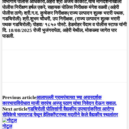
विभागीय पोलीस अधिकारी,अहेरी श्री अजय कोकाटे,यांचे मार्गदर्शनाखाली
पोलीस निरीक्षण हर्षल एकरे, सहायक पोलिस निरीक्षक मंगेश वळवी (अहेरी
पोलीस ठाणे) श्री.ग.द. कुचेकर निरीक्षक(राज्य उत्पादन शुल्क भरारी पथक,
गडचिरोली) श्री.शुभम चौधरी, उप निरीक्षक, (राज्य उत्पादन शुल्क भरारी
पथक गडचिरोली) पोहवा/ १८५० पोस्टे. हेडमोहर पेंदाम व पोलीस स्टाफ यांनी
दि. 18/08/2025 रोजी भुजंगरापेठा, अहेरी येथील, मोकळ्या जागेत पार
पाडली.
Previous article
आलापल्ली ग्रामपंचायत च्या अपारदर्शक
कारभाराविरोधात माजी सरपंच अज्जू पठाण यांचा निवेदन देऊन सवाल.
Next article
गडचिरोली पोलिसांनी वैद्यकीय उपचारांकरिता आरोग्य
सेविकेचे भामरागड येथून हेलिकॉप्टरच्या मदतीने केले वैद्यकीय स्थलांतर
गोटूल