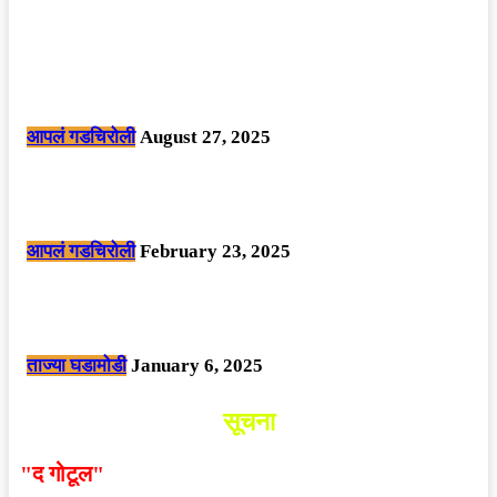
POPULAR POSTS
मोठी बातमी: कोपर्शी च्या जंगलात चकमकीत चार माओवाद्यांना कंठस्नान, 3महिलांचा
समावेश.
आपलं गडचिरोली
August 27, 2025
सार्वजनिक ठिकाणी महापुरुषांबद्दल अवमानजनक लिखाण करणा­या विकृतांस गडचिरोली
पोलीसांनी घेतले ताब्यात
आपलं गडचिरोली
February 23, 2025
नक्षलवाद्यांनी केलेल्या शक्तिशाली आयईडी च्या स्फोटात 9 जवान शहीद. ………
छत्तीसगड मधील बिजापूर जिल्ह्यातील घटना.
ताज्या घडामोडी
January 6, 2025
सूचना
"द गोटूल"
न्यूज नेटवर्कद्वारा प्रसिद्ध बातम्या आणि लेखामधून