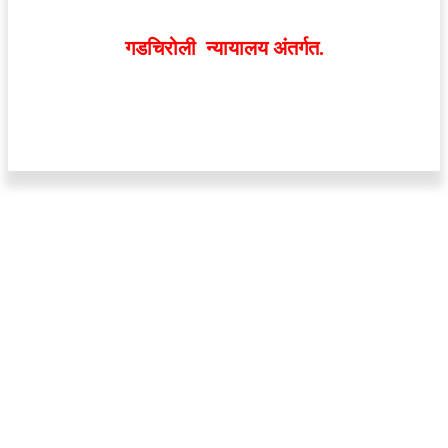
व्यक्त झालेल्या मतांशी
संपादक मालक आणि प्रकाशक सहमत
असतीलच असे नाही
. अनावधानाने काही वाद निर्माण झाल्यास
गडचिरोली न्यायालय अंतर्गत.
वेबसाईट डिजाईन - 9421719953