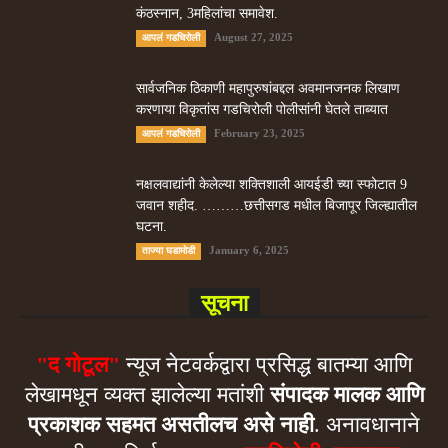
कंठस्नान, 3महिलांचा समावेश.
August 27, 2025
आपलं गडचिरोली
सार्वजनिक ठिकाणी महापुरुषांबद्दल अवमानजनक लिखाण
करणा­या विकृतांस गडचिरोली पोलीसांनी घेतले ताब्यात
February 23, 2025
आपलं गडचिरोली
नक्षलवाद्यांनी केलेल्या शक्तिशाली आयईडी च्या स्फोटात 9
जवान शहीद. ………छत्तीसगड मधील बिजापूर जिल्ह्यातील
घटना.
January 6, 2025
ताज्या घडामोडी
सूचना
"द गोटूल"
न्यूज नेटवर्कद्वारा प्रसिद्ध बातम्या आणि
लेखामधून व्यक्त झालेल्या मतांशी
संपादक मालक आणि
प्रकाशक सहमत असतीलच असे नाही
. अनावधानाने