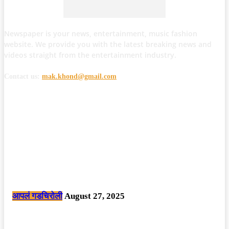
Newspaper is your news, entertainment, music fashion
website. We provide you with the latest breaking news and
videos straight from the entertainment industry.
Contact us:
mak.khond@gmail.com
POPULAR POSTS
मोठी बातमी: कोपर्शी च्या जंगलात चकमकीत चार माओवाद्यांना कंठस्नान, 3महिलांचा
समावेश.
आपलं गडचिरोली
August 27, 2025
सार्वजनिक ठिकाणी महापुरुषांबद्दल अवमानजनक लिखाण करणा­या विकृतांस गडचिरोली