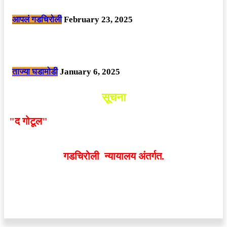
पोलीसांनी घेतले ताब्यात
आपलं गडचिरोली
February 23, 2025
नक्षलवाद्यांनी केलेल्या शक्तिशाली आयईडी च्या स्फोटात 9 जवान शहीद. ………
छत्तीसगड मधील बिजापूर जिल्ह्यातील घटना.
ताज्या घडामोडी
January 6, 2025
सूचना
"द गोटूल"
न्यूज नेटवर्कद्वारा प्रसिद्ध बातम्या आणि लेखामधून
व्यक्त झालेल्या मतांशी
संपादक मालक आणि प्रकाशक सहमत
असतीलच असे नाही
. अनावधानाने काही वाद निर्माण झाल्यास
गडचिरोली न्यायालय अंतर्गत.
वेबसाईट डिजाईन - 9421719953