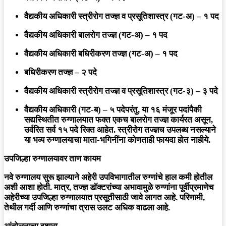
वैद्यकीय अधिकारी स्त्रीरोग तज्ज्ञ व प्रसूतिशास्त्र (गट-अ) – १ पद
वैद्यकीय अधिकारी बालरोग तज्ज्ञ (गट-अ) – १ पद
वैद्यकीय अधिकारी बधिरीकरण तज्ज्ञ (गट-अ) – १ पद
बधिरीकरण तज्ज्ञ – २ पदे
वैद्यकीय अधिकारी स्त्रीरोग तज्ज्ञ व प्रसूतिशास्त्र (गट-३) – ३ पदे
वैद्यकीय अधिकारी (गट-ब) – ५ पदेपरंतु, या १६ मंजूर पदांपैकी
सद्यस्थितीत रुग्णालयात
फक्त एकच बालरोग तज्ज्ञ
कार्यरत असून,
उर्वरित सर्व १५ पदे रिक्त आहेत. स्त्रीरोग तज्ज्ञच उपलब्ध नसल्याने
या भव्य रुग्णालयाचा माता-भगिनींना कोणताही फायदा होत नाहीये.
उपजिल्हा रुग्णालयावर ताण कायम
नवे रुग्णालय सुरू झाल्याने अहेरी उपविभागातील रुग्णांचे हाल कमी होतील
अशी आशा होती. मात्र, तज्ज्ञ डॉक्टरांच्या अभावामुळे रुग्णांना पूर्वीप्रमाणेच
अहेरीच्या उपजिल्हा रुग्णालयात प्रसूतीसाठी जावे लागत आहे. परिणामी,
तेथील गर्दी आणि रुग्णांचा त्रास उलट अधिक वाढला आहे.