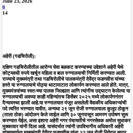
June 23, 2026
0
14
अहेरी (गडचिरोली):
दक्षिण गडचिरोलीतील आरोग्य सेवा बळकट करण्याच्या उद्देशाने अहेरी येथे
कोट्यवधी रुपये खर्चून महिला व बाल रुग्णालयाची निर्मिती करण्यात आली.
राज्याचे मुख्यमंत्री तथा गडचिरोलीचे पालकमंत्री देवेंद्र फडणवीस यांच्या
हस्ते या रुग्णालयाचे मोठ्या थाटामाटात लोकार्पण करण्यात आले होते. मात्र,
मुख्यमंत्र्यांच्या स्वतःच्या पालक जिल्ह्यात आणि त्यांनीच उद्घाटन केलेल्या या
रुग्णालयाची अवघ्या काही महिन्यांतच डिसेंबर २०२५ मध्ये लोकार्पणनंतर
दैन्यावस्था झाली आहे.या रुग्णालयात मंजूर असलेली वैद्यकीय अधिकाऱ्यांची
पदे त्वरित भरण्यात यावीत, अन्यथा २९ जून रोजी रुग्णालयाला कुलूप ठोकून
(ताला ठोक) आंदोलन केले जाईल आणि ३० जूनपासून आमरण उपोषण सुरू
करण्यात येईल, असा इशारा अहेरी नगर पंचायतीचे नगरसेवक अमोल सुधाकर
मुक्कावार यांनी दिला आहे. यासंदर्भात त्यांनी उपविभागीय अधिकारी अहेरी
यांच्यामार्फत मुख्यमंत्री देवेंद्र फडणवीस यांना २२ जून रोजी निवेदन सादर