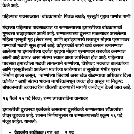
केले आहे.
पहिल्याच पावसाळ्यात ‘बांधकामाचे’ पितळ उघडे; प्रसूती गृहात पाणीच पाणी
यंदाच्या पहिल्याच पावसाळ्यात या रुग्णालयाच्या इमारतीच्या बांधकामाची
गुणवत्ता चव्हाट्यावर आली आहे. रुग्णालयाच्या दुसऱ्या मजल्यावर असलेल्या
महिला प्रसूती गृह (लेबर रूम) आणि व्हरांड्यामध्ये छतातून मोठ्या प्रमाणावर
पाण्याची गळती सुरू झाली आहे. कोट्यवधी रुपये खर्च करून उभारण्यात
आलेल्या या इमारतीच्या दर्जात एवढ्या मोठ्या प्रमाणावर तडजोड करण्यात
आली आहे काय? असा संतप्त सवाल आता उपस्थित होत आहे. पहिल्याच
पावसात इमारतीला गळती लागल्याने रुग्णांच्या, विशेषतः नवजात बालकांच्या
आणि प्रसूतीसाठी आलेल्या मातांच्या आरोग्याचा व सुरक्षेचा गंभीर प्रश्न
निर्माण झाला असून, “रुग्णांच्या जिवाशी असा खेळ खेळण्याचा अधिकार दिला
कोणी?” अशी संतप्त भावना नागरिकांमधून व्यक्त होत असून या निकृष्ट
बांधकामाची उच्चस्तरीय चौकशी करण्याची मागणी जनतेतून केली जात आहे.
१६ पैकी १५ पदे रिक्त; रुग्ण उपचाराविना वाऱ्यावर
इमारतीची दुरवस्था एकीकडे असताना दुसरीकडे रुग्णालयात डॉक्टरांचा
तीव्र तुटवडा आहे. शासन निर्णयानुसार या रुग्णालयासाठी एकूण १६ पदे
मंजूर आहेत. यामध्ये:
वैद्यकीय अधीक्षक (गट-अ) – १ पद